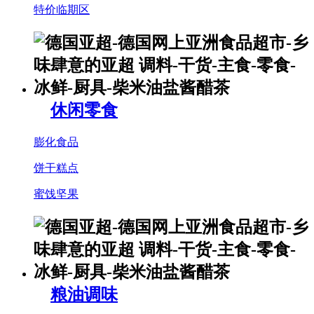
特价临期区
休闲零食
膨化食品
饼干糕点
蜜饯坚果
粮油调味