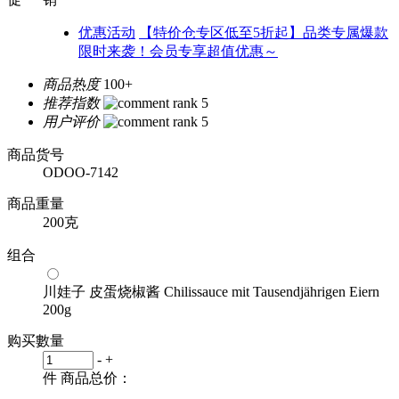
优惠活动
【特价仓专区低至5折起】品类专属爆款
限时来袭！会员专享超值优惠～
商品热度
100+
推荐指数
用户评价
商品货号
ODOO-7142
商品重量
200克
组合
川娃子 皮蛋烧椒酱 Chilissauce mit Tausendjährigen Eiern
200g
购买數量
-
+
件
商品总价：