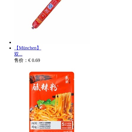
【München】
双...
售价：€ 0.69