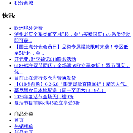
积分商城
快讯:
欧洲境外运费
泸州老窖全系类低至7折起，参与买赠国窖1573系类活动
即可获...
【国王湖分仓会员日】品类专属爆款限时来袭！专区低
至5折起，会...
开元亚超*李锦记618联名活动
618+端午双节同庆」全场满59欧立享88折！ 双节同庆，
优...
目前正在进行多仓库转换发货
【618提前购】6.2-6.8「限定爆款直降88折！精选人气...
慕尼黑次日本地配送（周一至周六13-19点）
2026年复活节全场无门槛9折
复活节提前购-满45欧立享受9折
商品分类
首页
热销榜单
新品专区