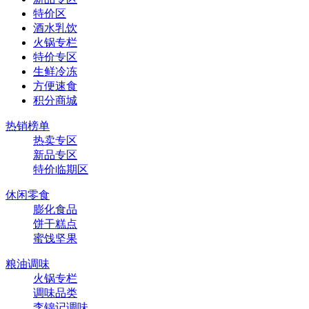
特价区
酒水乳饮
火锅专栏
特价专区
生鲜冷冻
方便速食
积分商城
热销榜单
热卖专区
新品专区
特价临期区
休闲零食
膨化食品
饼干糕点
蜜饯坚果
粮油调味
火锅专栏
调味品类
李锦记调味