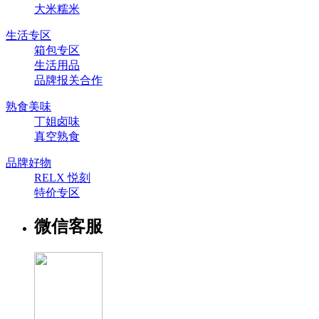
大米糯米
生活专区
箱包专区
生活用品
品牌报关合作
熟食美味
丁姐卤味
真空熟食
品牌好物
RELX 悦刻
特价专区
微信客服