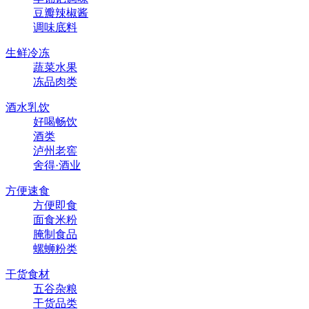
豆瓣辣椒酱
调味底料
生鲜冷冻
蔬菜水果
冻品肉类
酒水乳饮
好喝畅饮
酒类
泸州老窖
舍得·酒业
方便速食
方便即食
面食米粉
腌制食品
螺蛳粉类
干货食材
五谷杂粮
干货品类