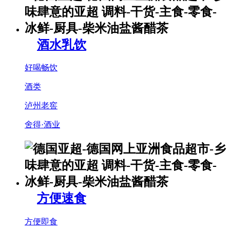
酒水乳饮
好喝畅饮
酒类
泸州老窖
舍得·酒业
方便速食
方便即食