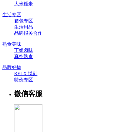
大米糯米
生活专区
箱包专区
生活用品
品牌报关合作
熟食美味
丁姐卤味
真空熟食
品牌好物
RELX 悦刻
特价专区
微信客服