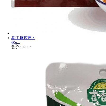
乌江 麻辣萝卜
60g...
售价：€ 0.55