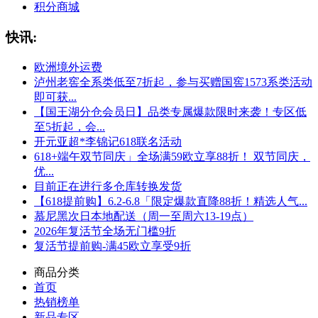
积分商城
快讯:
欧洲境外运费
泸州老窖全系类低至7折起，参与买赠国窖1573系类活动
即可获...
【国王湖分仓会员日】品类专属爆款限时来袭！专区低
至5折起，会...
开元亚超*李锦记618联名活动
618+端午双节同庆」全场满59欧立享88折！ 双节同庆，
优...
目前正在进行多仓库转换发货
【618提前购】6.2-6.8「限定爆款直降88折！精选人气...
慕尼黑次日本地配送（周一至周六13-19点）
2026年复活节全场无门槛9折
复活节提前购-满45欧立享受9折
商品分类
首页
热销榜单
新品专区