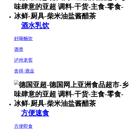
酒水乳饮
好喝畅饮
酒类
泸州老窖
舍得·酒业
方便速食
方便即食