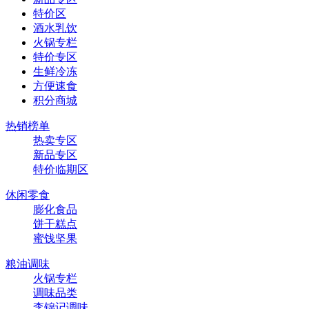
特价区
酒水乳饮
火锅专栏
特价专区
生鲜冷冻
方便速食
积分商城
热销榜单
热卖专区
新品专区
特价临期区
休闲零食
膨化食品
饼干糕点
蜜饯坚果
粮油调味
火锅专栏
调味品类
李锦记调味