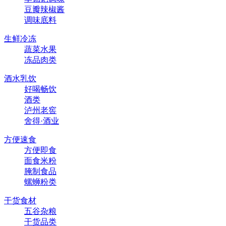
豆瓣辣椒酱
调味底料
生鲜冷冻
蔬菜水果
冻品肉类
酒水乳饮
好喝畅饮
酒类
泸州老窖
舍得·酒业
方便速食
方便即食
面食米粉
腌制食品
螺蛳粉类
干货食材
五谷杂粮
干货品类