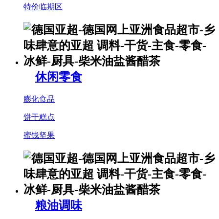
特价临期区
休闲零食
膨化食品
饼干糕点
蜜饯坚果
粮油调味