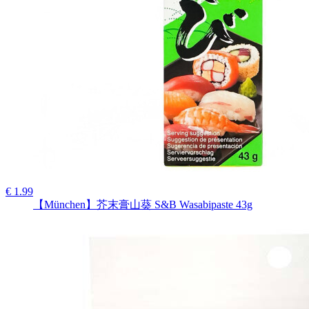
€ 1.99
【München】芥末膏山葵 S&B Wasabipaste 43g