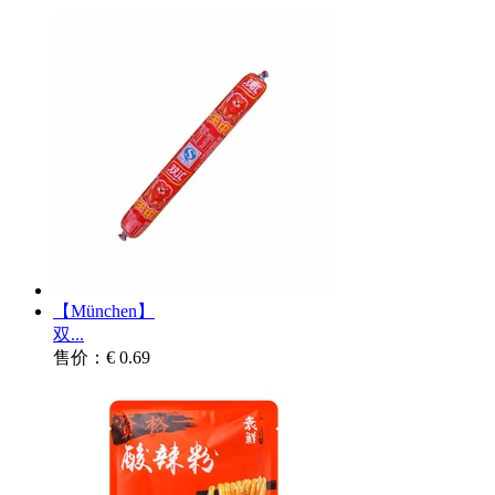
【München】
双...
售价：€ 0.69