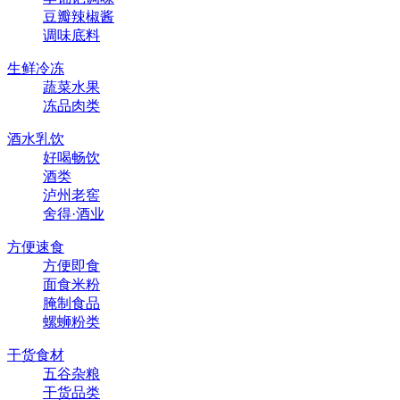
豆瓣辣椒酱
调味底料
生鲜冷冻
蔬菜水果
冻品肉类
酒水乳饮
好喝畅饮
酒类
泸州老窖
舍得·酒业
方便速食
方便即食
面食米粉
腌制食品
螺蛳粉类
干货食材
五谷杂粮
干货品类