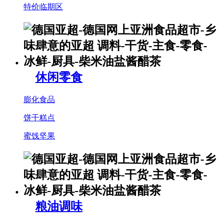
特价临期区
休闲零食
膨化食品
饼干糕点
蜜饯坚果
粮油调味