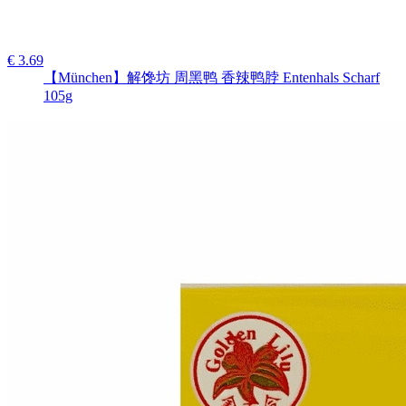
€ 3.69
【München】解馋坊 周黑鸭 香辣鸭脖 Entenhals Scharf
105g