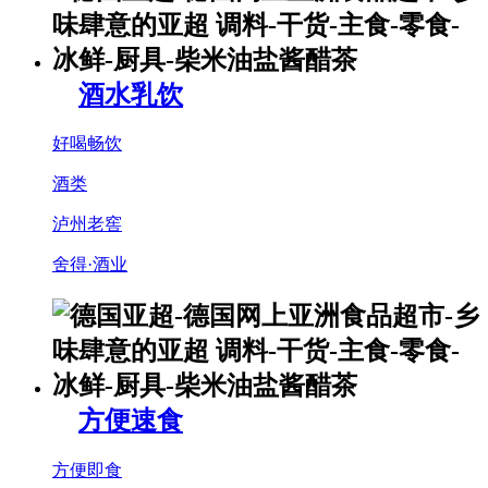
酒水乳饮
好喝畅饮
酒类
泸州老窖
舍得·酒业
方便速食
方便即食