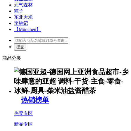
元气森林
粽子
东北大米
李锦记
【München】
商品分类
热销榜单
热卖专区
新品专区