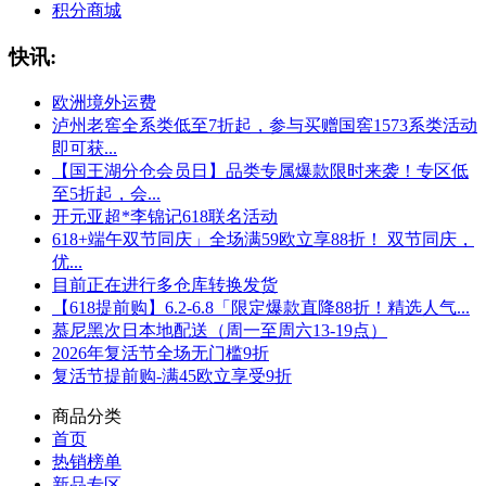
积分商城
快讯:
欧洲境外运费
泸州老窖全系类低至7折起，参与买赠国窖1573系类活动
即可获...
【国王湖分仓会员日】品类专属爆款限时来袭！专区低
至5折起，会...
开元亚超*李锦记618联名活动
618+端午双节同庆」全场满59欧立享88折！ 双节同庆，
优...
目前正在进行多仓库转换发货
【618提前购】6.2-6.8「限定爆款直降88折！精选人气...
慕尼黑次日本地配送（周一至周六13-19点）
2026年复活节全场无门槛9折
复活节提前购-满45欧立享受9折
商品分类
首页
热销榜单
新品专区