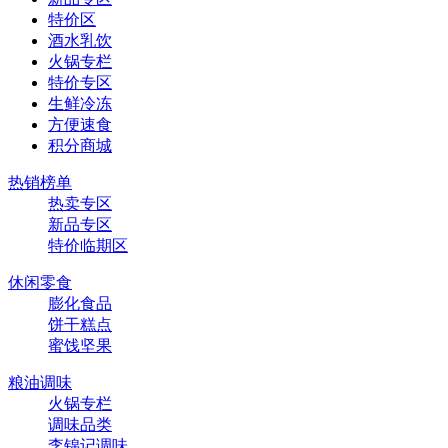
特价区
酒水乳饮
火锅专栏
特价专区
生鲜冷冻
方便速食
积分商城
热销榜单
热卖专区
新品专区
特价临期区
休闲零食
膨化食品
饼干糕点
蜜饯坚果
粮油调味
火锅专栏
调味品类
李锦记调味