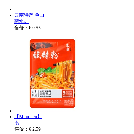
云南特产 单山
蘸水/...
售价：€ 0.55
【München】
袁...
售价：€ 2.59