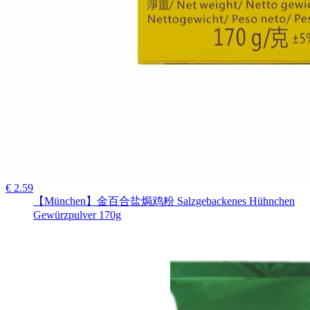
€ 2.59
【München】金百合盐焗鸡粉 Salzgebackenes Hühnchen
Gewürzpulver 170g