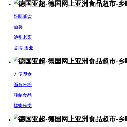
好喝畅饮
酒类
泸州老窖
舍得·酒业
方便即食
面食米粉
腌制食品
螺蛳粉类