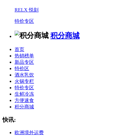
RELX 悦刻
特价专区
积分商城
首页
热销榜单
新品专区
特价区
酒水乳饮
火锅专栏
特价专区
生鲜冷冻
方便速食
积分商城
快讯:
欧洲境外运费