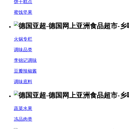
饼干糕点
蜜饯坚果
火锅专栏
调味品类
李锦记调味
豆瓣辣椒酱
调味底料
蔬菜水果
冻品肉类