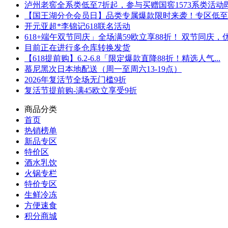
泸州老窖全系类低至7折起，参与买赠国窖1573系类活动即可
【国王湖分仓会员日】品类专属爆款限时来袭！专区低至5折
开元亚超*李锦记618联名活动
618+端午双节同庆」全场满59欧立享88折！ 双节同庆，优.
目前正在进行多仓库转换发货
【618提前购】6.2-6.8「限定爆款直降88折！精选人气...
慕尼黑次日本地配送（周一至周六13-19点）
2026年复活节全场无门槛9折
复活节提前购-满45欧立享受9折
商品分类
首页
热销榜单
新品专区
特价区
酒水乳饮
火锅专栏
特价专区
生鲜冷冻
方便速食
积分商城