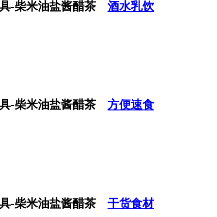
酒水乳饮
方便速食
干货食材