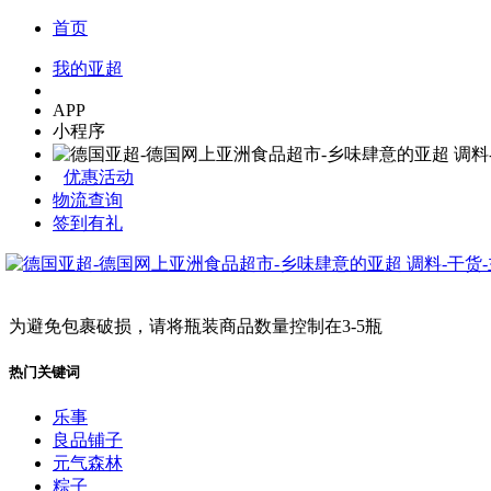
首页
我的亚超
APP
小程序
优惠活动
物流查询
签到有礼
为避免包裹破损，请将瓶装商品数量控制在3-5瓶
热门关键词
乐事
良品铺子
元气森林
粽子