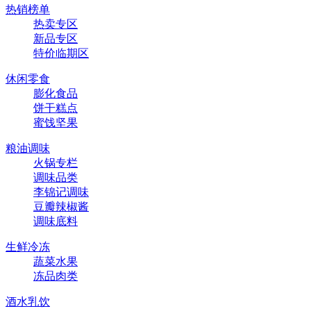
热销榜单
热卖专区
新品专区
特价临期区
休闲零食
膨化食品
饼干糕点
蜜饯坚果
粮油调味
火锅专栏
调味品类
李锦记调味
豆瓣辣椒酱
调味底料
生鲜冷冻
蔬菜水果
冻品肉类
酒水乳饮