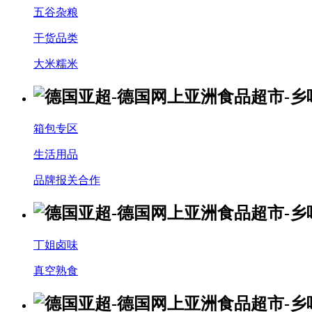
五谷杂粮
干货品类
大米糯米
箱包专区
生活用品
品牌报关合作
丁姐卤味
真空熟食