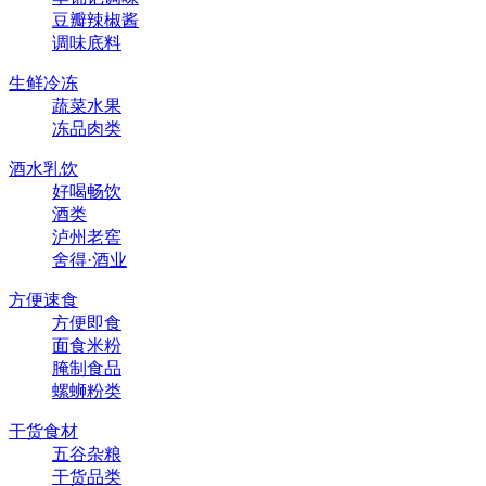
豆瓣辣椒酱
调味底料
生鲜冷冻
蔬菜水果
冻品肉类
酒水乳饮
好喝畅饮
酒类
泸州老窖
舍得·酒业
方便速食
方便即食
面食米粉
腌制食品
螺蛳粉类
干货食材
五谷杂粮
干货品类