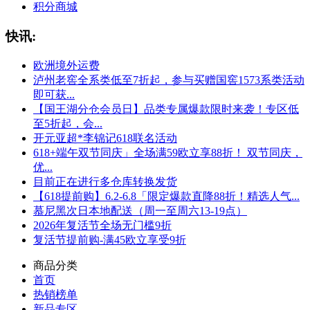
积分商城
快讯:
欧洲境外运费
泸州老窖全系类低至7折起，参与买赠国窖1573系类活动
即可获...
【国王湖分仓会员日】品类专属爆款限时来袭！专区低
至5折起，会...
开元亚超*李锦记618联名活动
618+端午双节同庆」全场满59欧立享88折！ 双节同庆，
优...
目前正在进行多仓库转换发货
【618提前购】6.2-6.8「限定爆款直降88折！精选人气...
慕尼黑次日本地配送（周一至周六13-19点）
2026年复活节全场无门槛9折
复活节提前购-满45欧立享受9折
商品分类
首页
热销榜单
新品专区