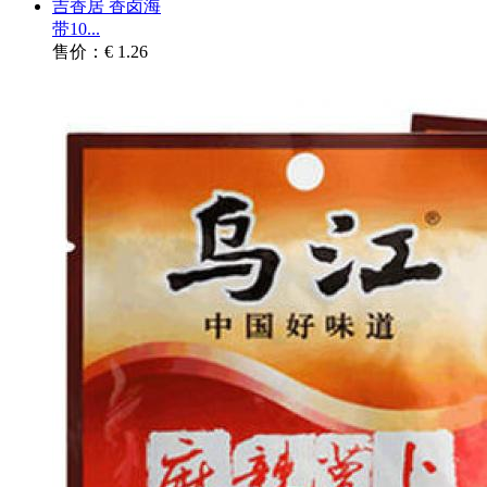
吉香居 香卤海
带10...
售价：€ 1.26