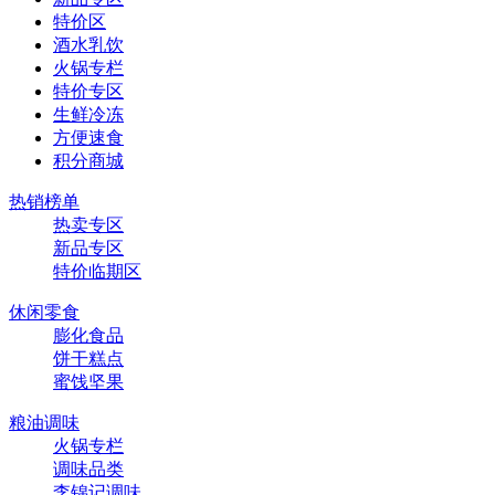
特价区
酒水乳饮
火锅专栏
特价专区
生鲜冷冻
方便速食
积分商城
热销榜单
热卖专区
新品专区
特价临期区
休闲零食
膨化食品
饼干糕点
蜜饯坚果
粮油调味
火锅专栏
调味品类
李锦记调味