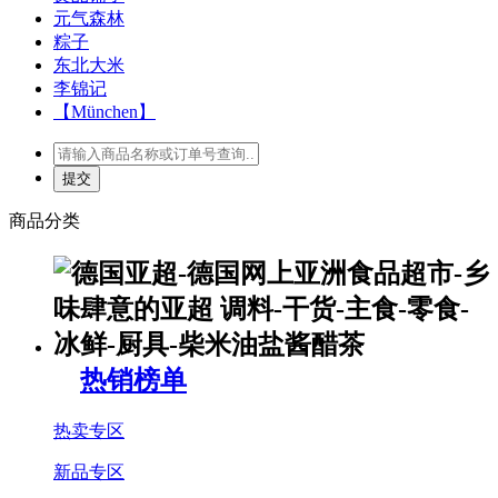
元气森林
粽子
东北大米
李锦记
【München】
商品分类
热销榜单
热卖专区
新品专区