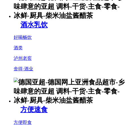
酒水乳饮
好喝畅饮
酒类
泸州老窖
舍得·酒业
方便速食
方便即食