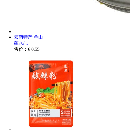
云南特产 单山
蘸水/...
售价：€ 0.55