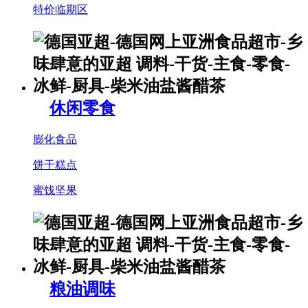
特价临期区
休闲零食
膨化食品
饼干糕点
蜜饯坚果
粮油调味