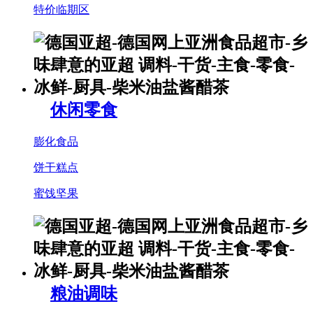
特价临期区
休闲零食
膨化食品
饼干糕点
蜜饯坚果
粮油调味