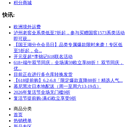
积分商城
快讯:
欧洲境外运费
泸州老窖全系类低至7折起，参与买赠国窖1573系类活动
即可获...
【国王湖分仓会员日】品类专属爆款限时来袭！专区低
至5折起，会...
开元亚超*李锦记618联名活动
618+端午双节同庆」全场满59欧立享88折！ 双节同庆，
优...
目前正在进行多仓库转换发货
【618提前购】6.2-6.8「限定爆款直降88折！精选人气...
慕尼黑次日本地配送（周一至周六13-19点）
2026年复活节全场无门槛9折
复活节提前购-满45欧立享受9折
商品分类
首页
热销榜单
新品专区