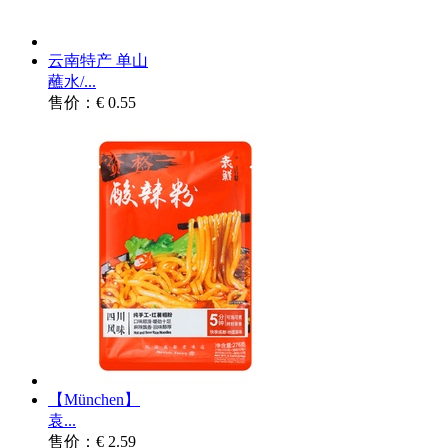
云南特产 单山
蘸水/...
售价：€ 0.55
【München】
袁...
售价：€ 2.59