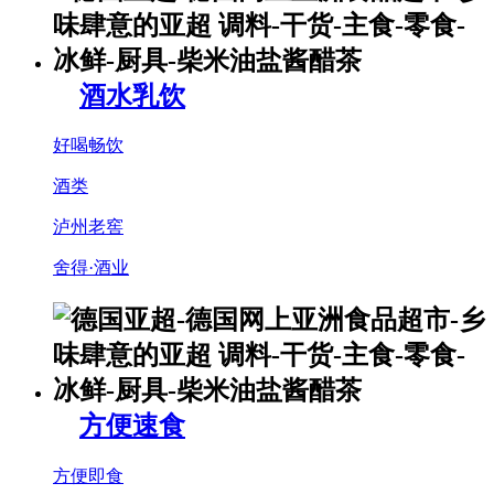
酒水乳饮
好喝畅饮
酒类
泸州老窖
舍得·酒业
方便速食
方便即食