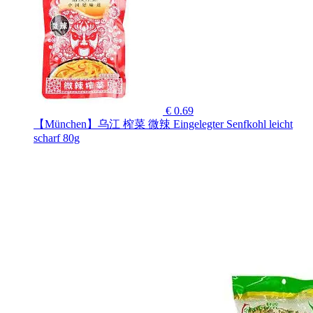
€ 0.69
【München】乌江 榨菜 微辣 Eingelegter Senfkohl leicht
scharf 80g