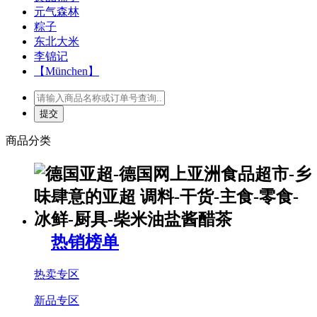
元气森林
粽子
东北大米
李锦记
【München】
商品分类
热销榜单
热卖专区
新品专区