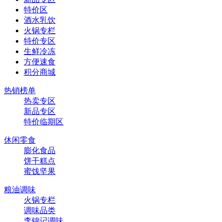
特价区
酒水乳饮
火锅专栏
特价专区
生鲜冷冻
方便速食
积分商城
热销榜单
热卖专区
新品专区
特价临期区
休闲零食
膨化食品
饼干糕点
蜜饯坚果
粮油调味
火锅专栏
调味品类
李锦记调味