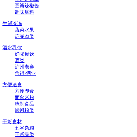
豆瓣辣椒酱
调味底料
生鲜冷冻
蔬菜水果
冻品肉类
酒水乳饮
好喝畅饮
酒类
泸州老窖
舍得·酒业
方便速食
方便即食
面食米粉
腌制食品
螺蛳粉类
干货食材
五谷杂粮
干货品类