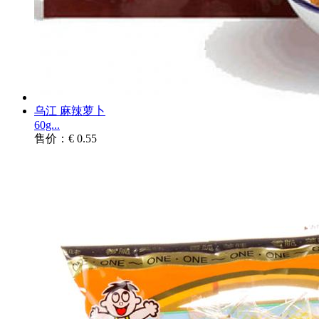
乌江 麻辣萝卜
60g...
售价：€ 0.55