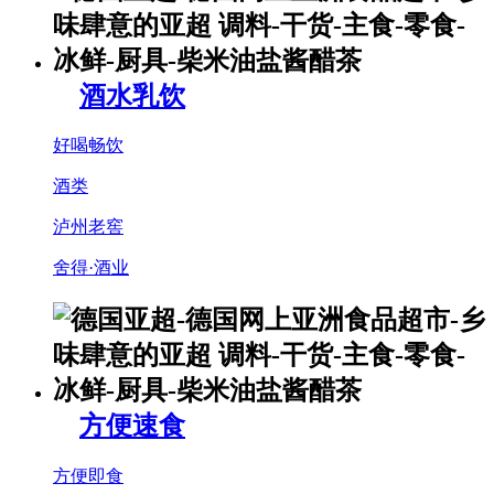
酒水乳饮
好喝畅饮
酒类
泸州老窖
舍得·酒业
方便速食
方便即食