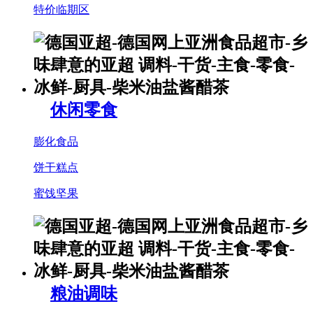
特价临期区
休闲零食
膨化食品
饼干糕点
蜜饯坚果
粮油调味