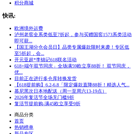
积分商城
快讯:
欧洲境外运费
泸州老窖全系类低至7折起，参与买赠国窖1573系类活动
即可获...
【国王湖分仓会员日】品类专属爆款限时来袭！专区低
至5折起，会...
开元亚超*李锦记618联名活动
618+端午双节同庆」全场满59欧立享88折！ 双节同庆，
优...
目前正在进行多仓库转换发货
【618提前购】6.2-6.8「限定爆款直降88折！精选人气...
慕尼黑次日本地配送（周一至周六13-19点）
2026年复活节全场无门槛9折
复活节提前购-满45欧立享受9折
商品分类
首页
热销榜单
新品专区