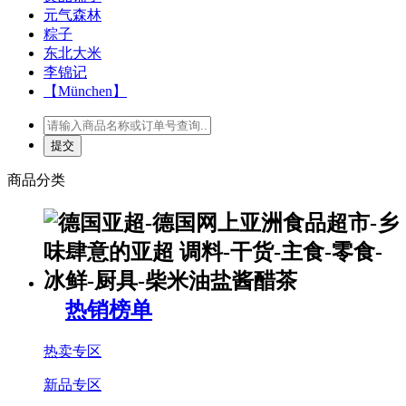
元气森林
粽子
东北大米
李锦记
【München】
商品分类
热销榜单
热卖专区
新品专区