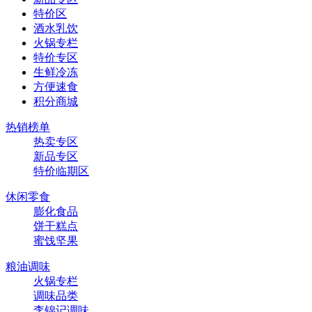
特价区
酒水乳饮
火锅专栏
特价专区
生鲜冷冻
方便速食
积分商城
热销榜单
热卖专区
新品专区
特价临期区
休闲零食
膨化食品
饼干糕点
蜜饯坚果
粮油调味
火锅专栏
调味品类
李锦记调味