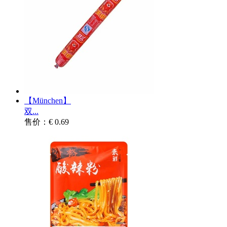
【München】
双...
售价：€ 0.69