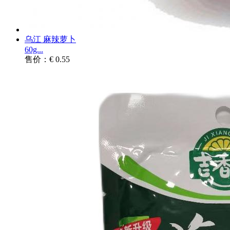
乌江 麻辣萝卜
60g...
售价：€ 0.55