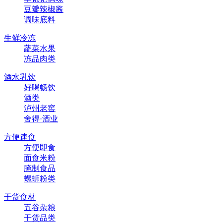
豆瓣辣椒酱
调味底料
生鲜冷冻
蔬菜水果
冻品肉类
酒水乳饮
好喝畅饮
酒类
泸州老窖
舍得·酒业
方便速食
方便即食
面食米粉
腌制食品
螺蛳粉类
干货食材
五谷杂粮
干货品类