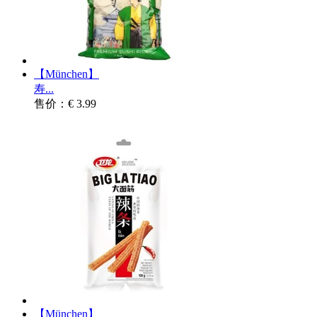
【München】
寿...
售价：€ 3.99
【München】