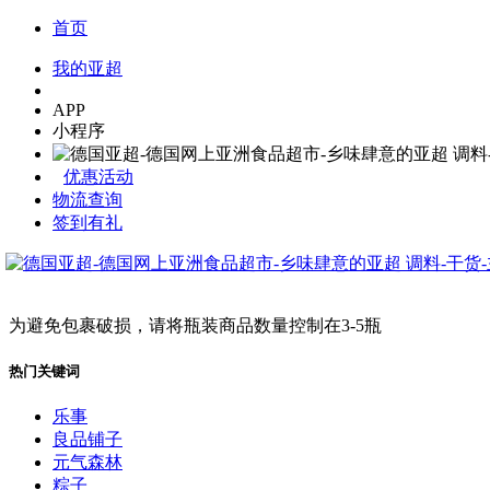
首页
我的亚超
APP
小程序
优惠活动
物流查询
签到有礼
为避免包裹破损，请将瓶装商品数量控制在3-5瓶
热门关键词
乐事
良品铺子
元气森林
粽子