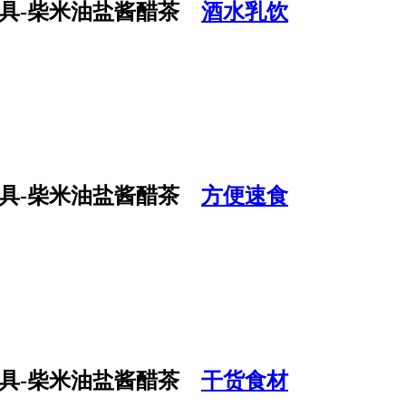
酒水乳饮
方便速食
干货食材