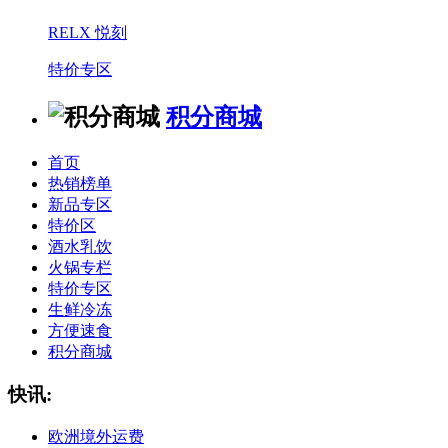
RELX 悦刻
特价专区
积分商城
首页
热销榜单
新品专区
特价区
酒水乳饮
火锅专栏
特价专区
生鲜冷冻
方便速食
积分商城
快讯:
欧洲境外运费