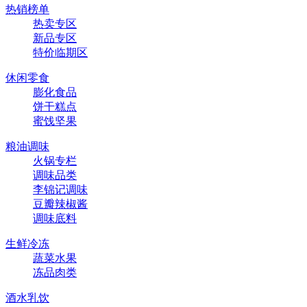
热销榜单
热卖专区
新品专区
特价临期区
休闲零食
膨化食品
饼干糕点
蜜饯坚果
粮油调味
火锅专栏
调味品类
李锦记调味
豆瓣辣椒酱
调味底料
生鲜冷冻
蔬菜水果
冻品肉类
酒水乳饮