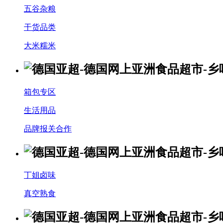
五谷杂粮
干货品类
大米糯米
箱包专区
生活用品
品牌报关合作
丁姐卤味
真空熟食