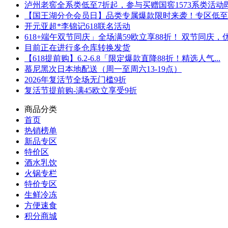
泸州老窖全系类低至7折起，参与买赠国窖1573系类活动即可
【国王湖分仓会员日】品类专属爆款限时来袭！专区低至5折
开元亚超*李锦记618联名活动
618+端午双节同庆」全场满59欧立享88折！ 双节同庆，优.
目前正在进行多仓库转换发货
【618提前购】6.2-6.8「限定爆款直降88折！精选人气...
慕尼黑次日本地配送（周一至周六13-19点）
2026年复活节全场无门槛9折
复活节提前购-满45欧立享受9折
商品分类
首页
热销榜单
新品专区
特价区
酒水乳饮
火锅专栏
特价专区
生鲜冷冻
方便速食
积分商城