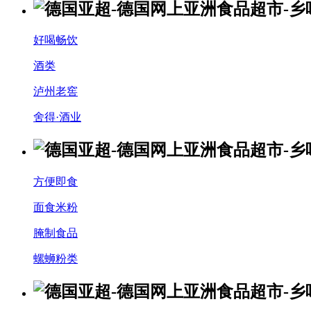
好喝畅饮
酒类
泸州老窖
舍得·酒业
方便即食
面食米粉
腌制食品
螺蛳粉类