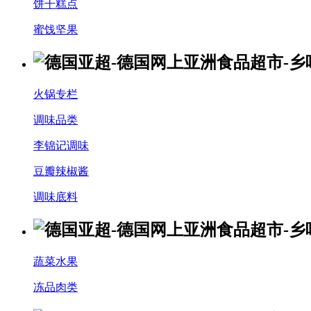
饼干糕点
蜜饯坚果
火锅专栏
调味品类
李锦记调味
豆瓣辣椒酱
调味底料
蔬菜水果
冻品肉类