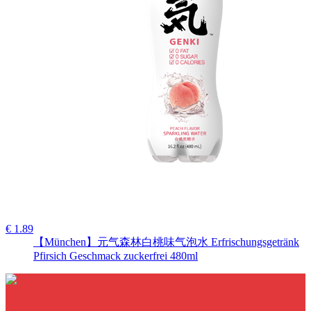
€ 1.89
【München】元气森林白桃味气泡水 Erfrischungsgetränk
Pfirsich Geschmack zuckerfrei 480ml