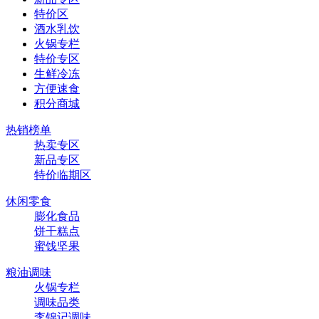
特价区
酒水乳饮
火锅专栏
特价专区
生鲜冷冻
方便速食
积分商城
热销榜单
热卖专区
新品专区
特价临期区
休闲零食
膨化食品
饼干糕点
蜜饯坚果
粮油调味
火锅专栏
调味品类
李锦记调味