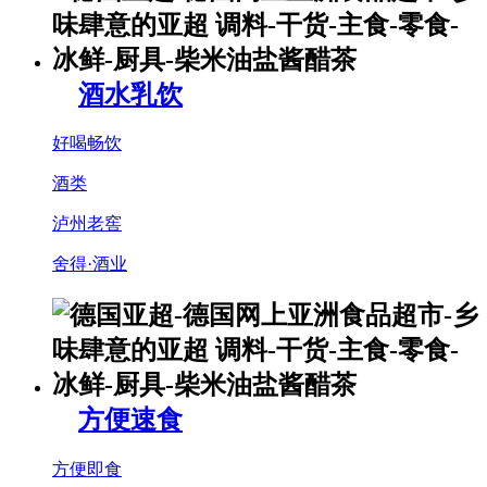
酒水乳饮
好喝畅饮
酒类
泸州老窖
舍得·酒业
方便速食
方便即食