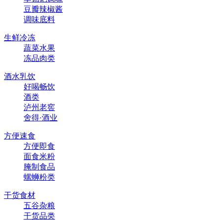
豆瓣辣椒酱
调味底料
生鲜冷冻
蔬菜水果
冻品肉类
酒水乳饮
好喝畅饮
酒类
泸州老窖
舍得·酒业
方便速食
方便即食
面食米粉
腌制食品
螺蛳粉类
干货食材
五谷杂粮
干货品类