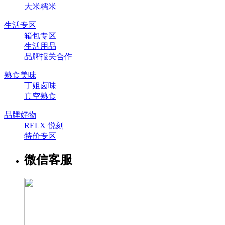
大米糯米
生活专区
箱包专区
生活用品
品牌报关合作
熟食美味
丁姐卤味
真空熟食
品牌好物
RELX 悦刻
特价专区
微信客服