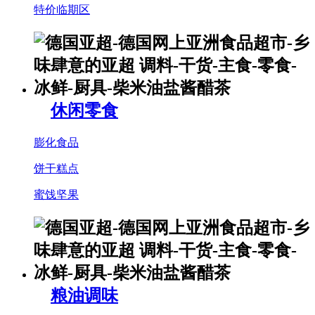
特价临期区
休闲零食
膨化食品
饼干糕点
蜜饯坚果
粮油调味