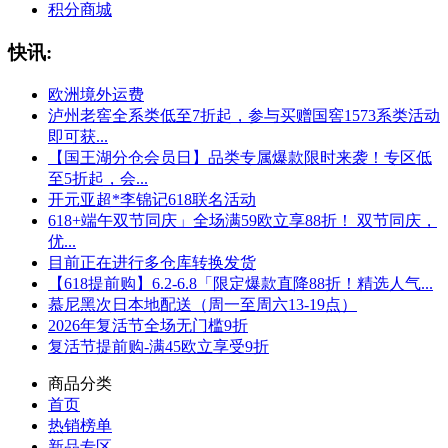
积分商城
快讯:
欧洲境外运费
泸州老窖全系类低至7折起，参与买赠国窖1573系类活动
即可获...
【国王湖分仓会员日】品类专属爆款限时来袭！专区低
至5折起，会...
开元亚超*李锦记618联名活动
618+端午双节同庆」全场满59欧立享88折！ 双节同庆，
优...
目前正在进行多仓库转换发货
【618提前购】6.2-6.8「限定爆款直降88折！精选人气...
慕尼黑次日本地配送（周一至周六13-19点）
2026年复活节全场无门槛9折
复活节提前购-满45欧立享受9折
商品分类
首页
热销榜单
新品专区