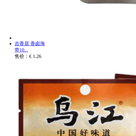
吉香居 香卤海
带10...
售价：€ 1.26