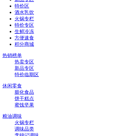
特价区
酒水乳饮
火锅专栏
特价专区
生鲜冷冻
方便速食
积分商城
热销榜单
热卖专区
新品专区
特价临期区
休闲零食
膨化食品
饼干糕点
蜜饯坚果
粮油调味
火锅专栏
调味品类
李锦记调味