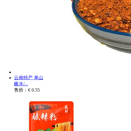
云南特产 单山
蘸水/...
售价：€ 0.55