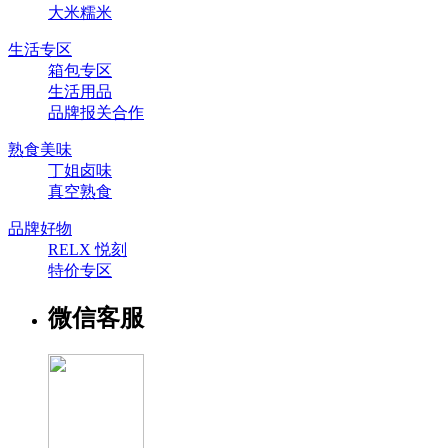
大米糯米
生活专区
箱包专区
生活用品
品牌报关合作
熟食美味
丁姐卤味
真空熟食
品牌好物
RELX 悦刻
特价专区
微信客服