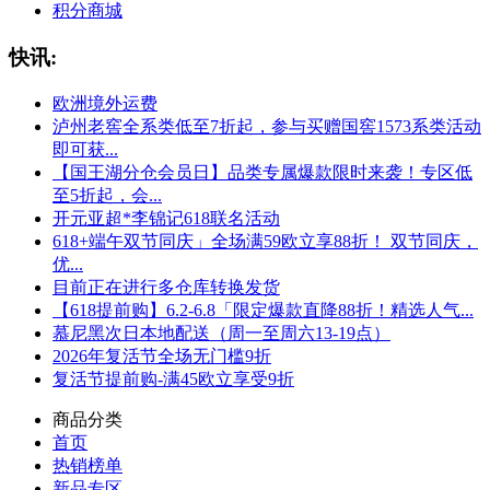
积分商城
快讯:
欧洲境外运费
泸州老窖全系类低至7折起，参与买赠国窖1573系类活动
即可获...
【国王湖分仓会员日】品类专属爆款限时来袭！专区低
至5折起，会...
开元亚超*李锦记618联名活动
618+端午双节同庆」全场满59欧立享88折！ 双节同庆，
优...
目前正在进行多仓库转换发货
【618提前购】6.2-6.8「限定爆款直降88折！精选人气...
慕尼黑次日本地配送（周一至周六13-19点）
2026年复活节全场无门槛9折
复活节提前购-满45欧立享受9折
商品分类
首页
热销榜单
新品专区