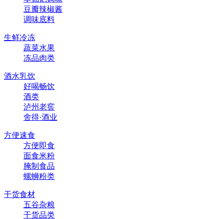
豆瓣辣椒酱
调味底料
生鲜冷冻
蔬菜水果
冻品肉类
酒水乳饮
好喝畅饮
酒类
泸州老窖
舍得·酒业
方便速食
方便即食
面食米粉
腌制食品
螺蛳粉类
干货食材
五谷杂粮
干货品类