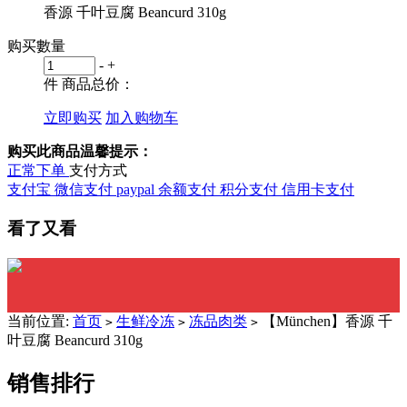
香源 千叶豆腐 Beancurd 310g
购买數量
-
+
件
商品总价：
立即购买
加入购物车
购买此商品温馨提示：
正常下单
支付方式
支付宝
微信支付
paypal
余额支付
积分支付
信用卡支付
看了又看
当前位置:
首页
生鲜冷冻
冻品肉类
【München】香源 千
>
>
>
叶豆腐 Beancurd 310g
销售排行