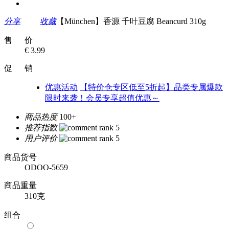
分享
收藏
【München】香源 千叶豆腐 Beancurd 310g
售 价
€ 3.99
促 销
优惠活动
【特价仓专区低至5折起】品类专属爆款
限时来袭！会员专享超值优惠～
商品热度
100+
推荐指数
用户评价
商品货号
ODOO-5659
商品重量
310克
组合