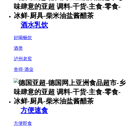
酒水乳饮
好喝畅饮
酒类
泸州老窖
舍得·酒业
方便速食
方便即食