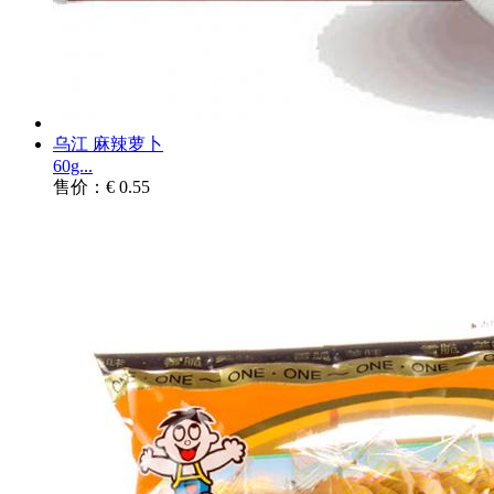
乌江 麻辣萝卜
60g...
售价：€ 0.55