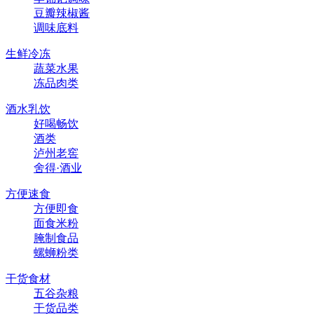
豆瓣辣椒酱
调味底料
生鲜冷冻
蔬菜水果
冻品肉类
酒水乳饮
好喝畅饮
酒类
泸州老窖
舍得·酒业
方便速食
方便即食
面食米粉
腌制食品
螺蛳粉类
干货食材
五谷杂粮
干货品类