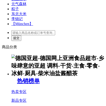
元气森林
粽子
东北大米
李锦记
【München】
商品分类
热销榜单
热卖专区
新品专区