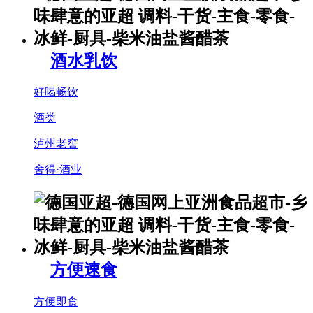
酒水乳饮
好喝畅饮
酒类
泸州老窖
舍得·酒业
方便速食
方便即食