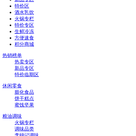
特价区
酒水乳饮
火锅专栏
特价专区
生鲜冷冻
方便速食
积分商城
热销榜单
热卖专区
新品专区
特价临期区
休闲零食
膨化食品
饼干糕点
蜜饯坚果
粮油调味
火锅专栏
调味品类
李锦记调味