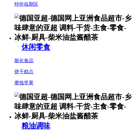
特价临期区
休闲零食
膨化食品
饼干糕点
蜜饯坚果
粮油调味