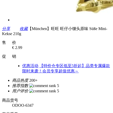
分享
收藏
【München】旺旺 旺仔小馒头原味 Süße Mini-
Kekse 210g
售 价
€ 2.99
促 销
优惠活动
【特价仓专区低至5折起】品类专属爆款
限时来袭！会员专享超值优惠～
商品热度
200+
推荐指数
用户评价
商品货号
ODOO-6347