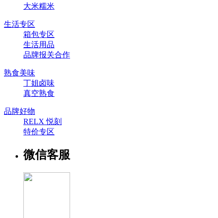
大米糯米
生活专区
箱包专区
生活用品
品牌报关合作
熟食美味
丁姐卤味
真空熟食
品牌好物
RELX 悦刻
特价专区
微信客服