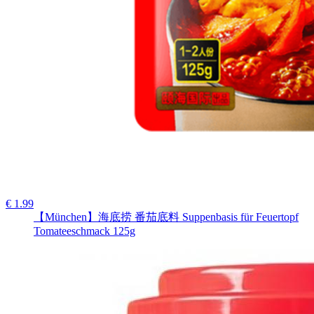
€ 1.99
【München】海底捞 番茄底料 Suppenbasis für Feuertopf
Tomateeschmack 125g