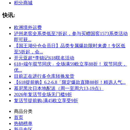
积分商城
快讯:
欧洲境外运费
泸州老窖全系类低至7折起，参与买赠国窖1573系类活动
即可获...
【国王湖分仓会员日】品类专属爆款限时来袭！专区低
至5折起，会...
开元亚超*李锦记618联名活动
618+端午双节同庆」全场满59欧立享88折！ 双节同庆，
优...
目前正在进行多仓库转换发货
【618提前购】6.2-6.8「限定爆款直降88折！精选人气...
慕尼黑次日本地配送（周一至周六13-19点）
2026年复活节全场无门槛9折
复活节提前购-满45欧立享受9折
商品分类
首页
热销榜单
新品专区