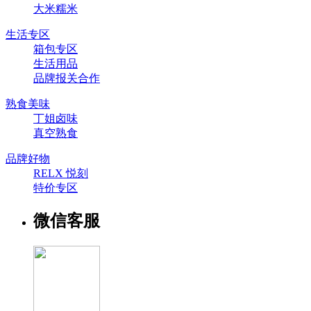
大米糯米
生活专区
箱包专区
生活用品
品牌报关合作
熟食美味
丁姐卤味
真空熟食
品牌好物
RELX 悦刻
特价专区
微信客服