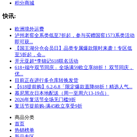
积分商城
快讯:
欧洲境外运费
泸州老窖全系类低至7折起，参与买赠国窖1573系类活动
即可获...
【国王湖分仓会员日】品类专属爆款限时来袭！专区低
至5折起，会...
开元亚超*李锦记618联名活动
618+端午双节同庆」全场满59欧立享88折！ 双节同庆，
优...
目前正在进行多仓库转换发货
【618提前购】6.2-6.8「限定爆款直降88折！精选人气...
慕尼黑次日本地配送（周一至周六13-19点）
2026年复活节全场无门槛9折
复活节提前购-满45欧立享受9折
商品分类
首页
热销榜单
新品专区