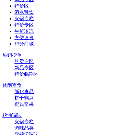
特价区
酒水乳饮
火锅专栏
特价专区
生鲜冷冻
方便速食
积分商城
热销榜单
热卖专区
新品专区
特价临期区
休闲零食
膨化食品
饼干糕点
蜜饯坚果
粮油调味
火锅专栏
调味品类
李锦记调味