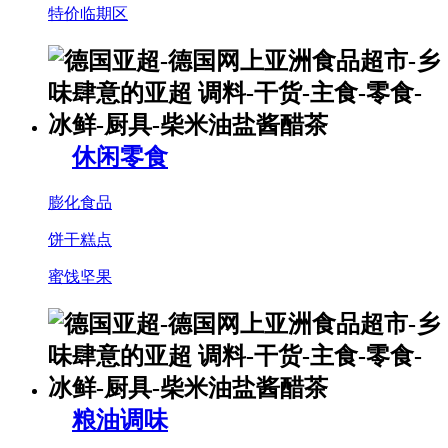
特价临期区
休闲零食
膨化食品
饼干糕点
蜜饯坚果
粮油调味