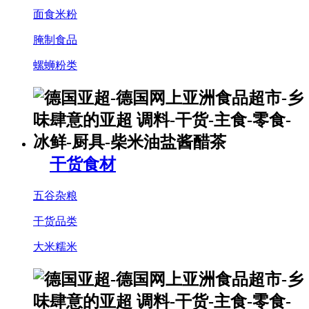
面食米粉
腌制食品
螺蛳粉类
干货食材
五谷杂粮
干货品类
大米糯米