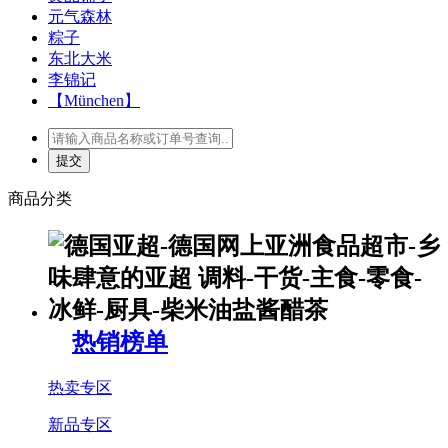
元气森林
粽子
东北大米
李锦记
【München】
商品分类
热销榜单
热卖专区
新品专区