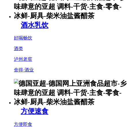
酒水乳饮
好喝畅饮
酒类
泸州老窖
舍得·酒业
方便速食
方便即食