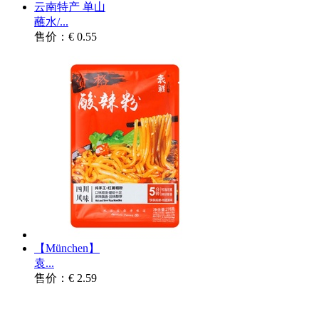
云南特产 单山
蘸水/...
售价：€ 0.55
【München】
袁...
售价：€ 2.59