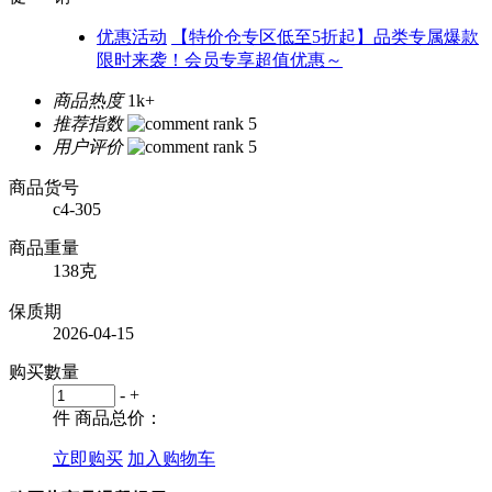
优惠活动
【特价仓专区低至5折起】品类专属爆款
限时来袭！会员专享超值优惠～
商品热度
1k+
推荐指数
用户评价
商品货号
c4-305
商品重量
138克
保质期
2026-04-15
购买數量
-
+
件
商品总价：
立即购买
加入购物车