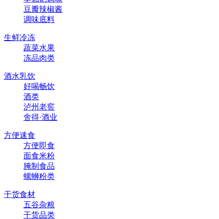
豆瓣辣椒酱
调味底料
生鲜冷冻
蔬菜水果
冻品肉类
酒水乳饮
好喝畅饮
酒类
泸州老窖
舍得·酒业
方便速食
方便即食
面食米粉
腌制食品
螺蛳粉类
干货食材
五谷杂粮
干货品类