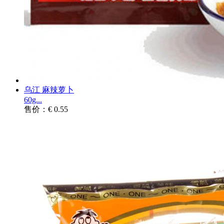
乌江 麻辣萝卜
60g...
售价：€ 0.55