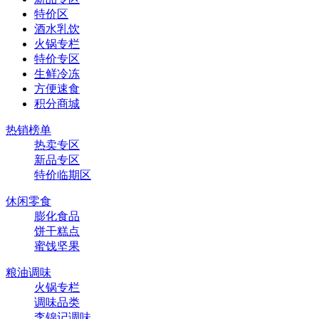
特价区
酒水乳饮
火锅专栏
特价专区
生鲜冷冻
方便速食
积分商城
热销榜单
热卖专区
新品专区
特价临期区
休闲零食
膨化食品
饼干糕点
蜜饯坚果
粮油调味
火锅专栏
调味品类
李锦记调味