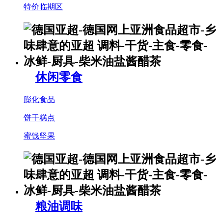
特价临期区
休闲零食
膨化食品
饼干糕点
蜜饯坚果
粮油调味