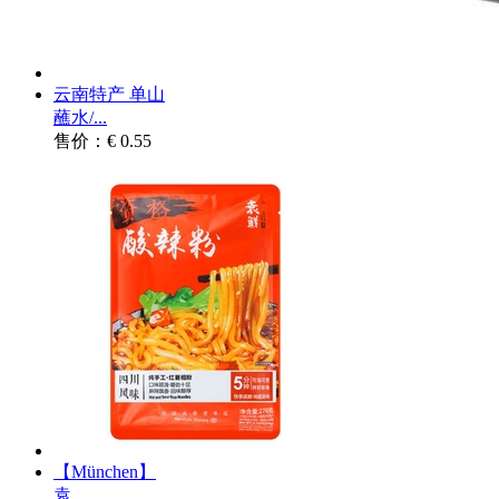
云南特产 单山
蘸水/...
售价：€ 0.55
【München】
袁...