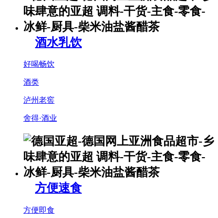
酒水乳饮
好喝畅饮
酒类
泸州老窖
舍得·酒业
方便速食
方便即食