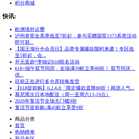
积分商城
快讯:
欧洲境外运费
泸州老窖全系类低至7折起，参与买赠国窖1573系类活动
即可获...
【国王湖分仓会员日】品类专属爆款限时来袭！专区低
至5折起，会...
开元亚超*李锦记618联名活动
618+端午双节同庆」全场满59欧立享88折！ 双节同庆，
优...
目前正在进行多仓库转换发货
【618提前购】6.2-6.8「限定爆款直降88折！精选人气...
慕尼黑次日本地配送（周一至周六13-19点）
2026年复活节全场无门槛9折
复活节提前购-满45欧立享受9折
商品分类
首页
热销榜单
新品专区