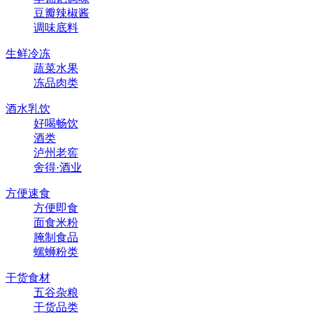
豆瓣辣椒酱
调味底料
生鲜冷冻
蔬菜水果
冻品肉类
酒水乳饮
好喝畅饮
酒类
泸州老窖
舍得·酒业
方便速食
方便即食
面食米粉
腌制食品
螺蛳粉类
干货食材
五谷杂粮
干货品类