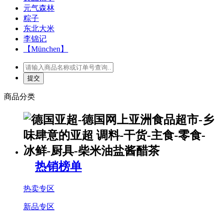
元气森林
粽子
东北大米
李锦记
【München】
商品分类
热销榜单
热卖专区
新品专区