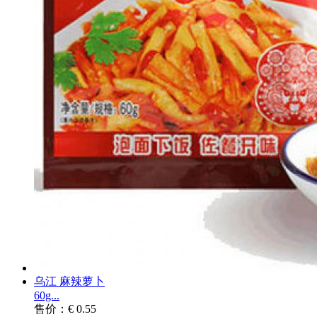
乌江 麻辣萝卜
60g...
售价：€ 0.55