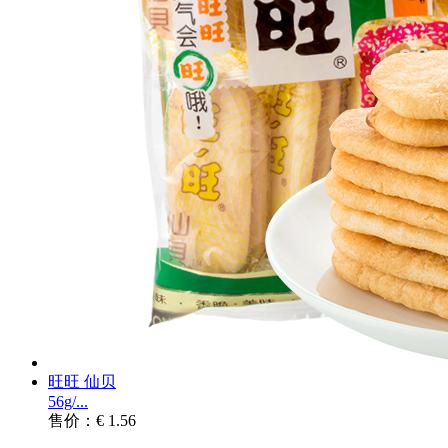
旺旺 仙贝
56g/...
售价：€ 1.56