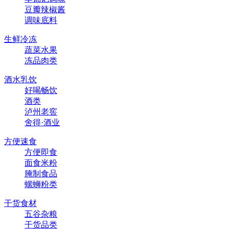
豆瓣辣椒酱
调味底料
生鲜冷冻
蔬菜水果
冻品肉类
酒水乳饮
好喝畅饮
酒类
泸州老窖
舍得·酒业
方便速食
方便即食
面食米粉
腌制食品
螺蛳粉类
干货食材
五谷杂粮
干货品类