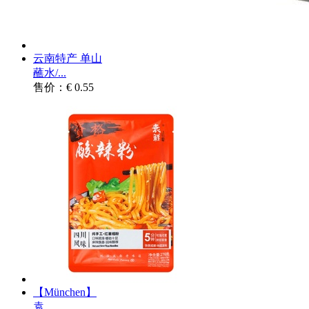
云南特产 单山
蘸水/...
售价：€ 0.55
【München】
袁...