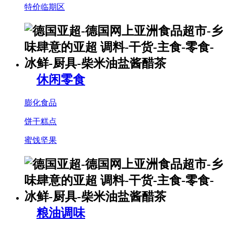
特价临期区
休闲零食
膨化食品
饼干糕点
蜜饯坚果
粮油调味