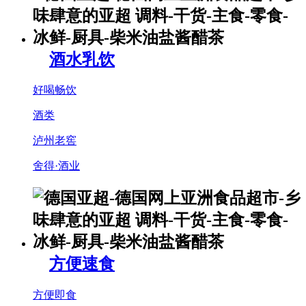
酒水乳饮
好喝畅饮
酒类
泸州老窖
舍得·酒业
方便速食
方便即食