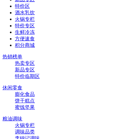
特价区
酒水乳饮
火锅专栏
特价专区
生鲜冷冻
方便速食
积分商城
热销榜单
热卖专区
新品专区
特价临期区
休闲零食
膨化食品
饼干糕点
蜜饯坚果
粮油调味
火锅专栏
调味品类
李锦记调味