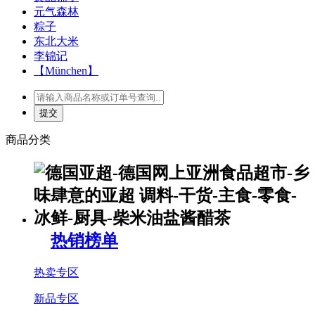
元气森林
粽子
东北大米
李锦记
【München】
商品分类
热销榜单
热卖专区
新品专区