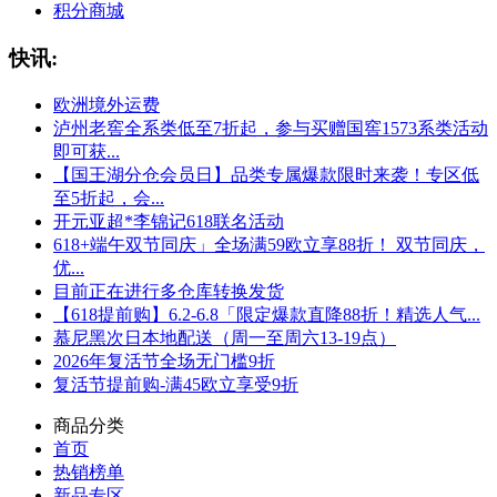
积分商城
快讯:
欧洲境外运费
泸州老窖全系类低至7折起，参与买赠国窖1573系类活动
即可获...
【国王湖分仓会员日】品类专属爆款限时来袭！专区低
至5折起，会...
开元亚超*李锦记618联名活动
618+端午双节同庆」全场满59欧立享88折！ 双节同庆，
优...
目前正在进行多仓库转换发货
【618提前购】6.2-6.8「限定爆款直降88折！精选人气...
慕尼黑次日本地配送（周一至周六13-19点）
2026年复活节全场无门槛9折
复活节提前购-满45欧立享受9折
商品分类
首页
热销榜单
新品专区