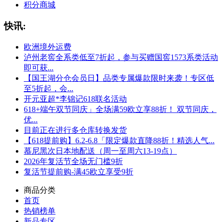
积分商城
快讯:
欧洲境外运费
泸州老窖全系类低至7折起，参与买赠国窖1573系类活动
即可获...
【国王湖分仓会员日】品类专属爆款限时来袭！专区低
至5折起，会...
开元亚超*李锦记618联名活动
618+端午双节同庆」全场满59欧立享88折！ 双节同庆，
优...
目前正在进行多仓库转换发货
【618提前购】6.2-6.8「限定爆款直降88折！精选人气...
慕尼黑次日本地配送（周一至周六13-19点）
2026年复活节全场无门槛9折
复活节提前购-满45欧立享受9折
商品分类
首页
热销榜单
新品专区