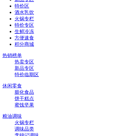
特价区
酒水乳饮
火锅专栏
特价专区
生鲜冷冻
方便速食
积分商城
热销榜单
热卖专区
新品专区
特价临期区
休闲零食
膨化食品
饼干糕点
蜜饯坚果
粮油调味
火锅专栏
调味品类
李锦记调味