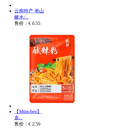
云南特产 单山
蘸水/...
售价：€ 0.55
【München】
袁...
售价：€ 2.59