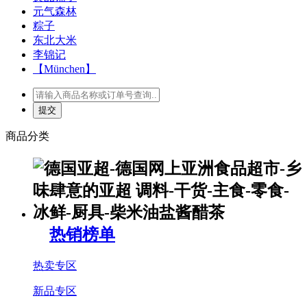
元气森林
粽子
东北大米
李锦记
【München】
商品分类
热销榜单
热卖专区
新品专区