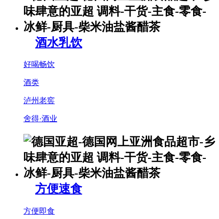
酒水乳饮
好喝畅饮
酒类
泸州老窖
舍得·酒业
方便速食
方便即食