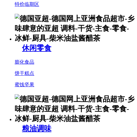
特价临期区
休闲零食
膨化食品
饼干糕点
蜜饯坚果
粮油调味