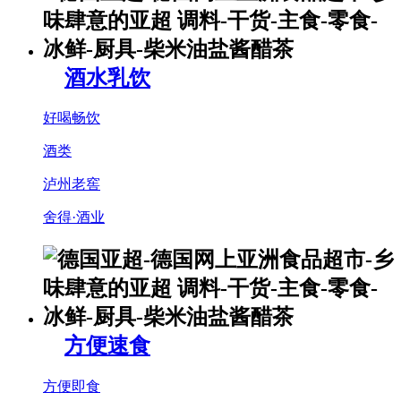
酒水乳饮
好喝畅饮
酒类
泸州老窖
舍得·酒业
方便速食
方便即食