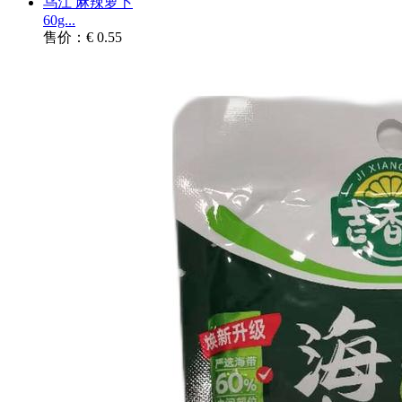
乌江 麻辣萝卜
60g...
售价：€ 0.55