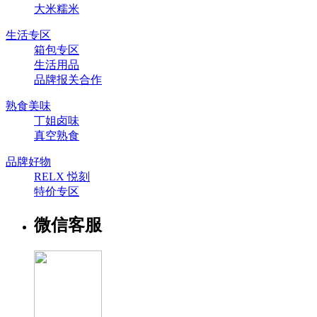
大米糯米
生活专区
箱包专区
生活用品
品牌报关合作
熟食美味
丁姐卤味
真空熟食
品牌好物
RELX 悦刻
特价专区
微信客服