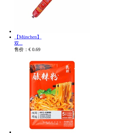
【München】
双...
售价：€ 0.69