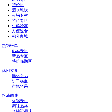
特价区
酒水乳饮
火锅专栏
特价专区
生鲜冷冻
方便速食
积分商城
热销榜单
热卖专区
新品专区
特价临期区
休闲零食
膨化食品
饼干糕点
蜜饯坚果
粮油调味
火锅专栏
调味品类
李锦记调味