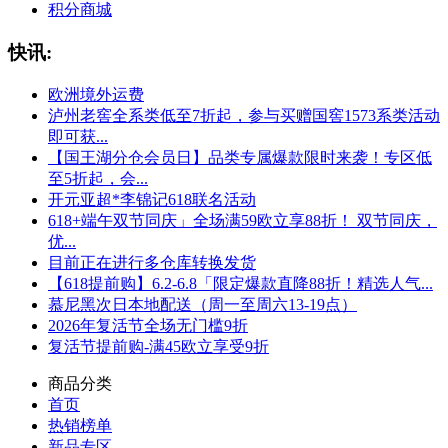
积分商城
快讯:
欧洲境外运费
泸州老窖全系类低至7折起，参与买赠国窖1573系类活动
即可获...
【国王湖分仓会员日】品类专属爆款限时来袭！专区低
至5折起，会...
开元亚超*李锦记618联名活动
618+端午双节同庆」全场满59欧立享88折！ 双节同庆，
优...
目前正在进行多仓库转换发货
【618提前购】6.2-6.8「限定爆款直降88折！精选人气...
慕尼黑次日本地配送（周一至周六13-19点）
2026年复活节全场无门槛9折
复活节提前购-满45欧立享受9折
商品分类
首页
热销榜单
新品专区