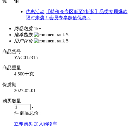
促 销
优惠活动
【特价仓专区低至5折起】品类专属爆款
限时来袭！会员专享超值优惠～
商品热度
1k+
推荐指数
用户评价
商品货号
YAC012315
商品重量
4.500千克
保质期
2027-05-01
购买數量
-
+
件
商品总价：
立即购买
加入购物车