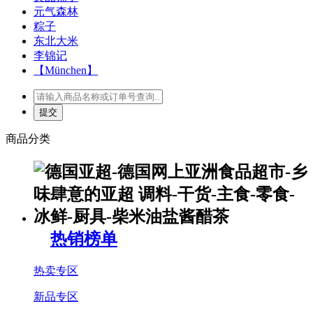
元气森林
粽子
东北大米
李锦记
【München】
商品分类
热销榜单
热卖专区
新品专区