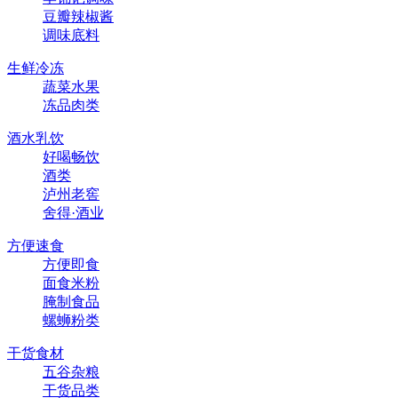
豆瓣辣椒酱
调味底料
生鲜冷冻
蔬菜水果
冻品肉类
酒水乳饮
好喝畅饮
酒类
泸州老窖
舍得·酒业
方便速食
方便即食
面食米粉
腌制食品
螺蛳粉类
干货食材
五谷杂粮
干货品类