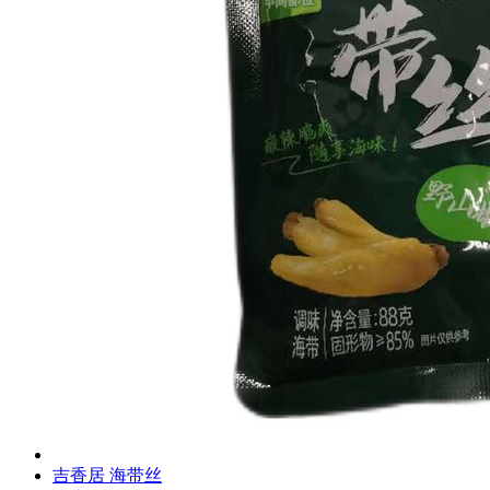
吉香居 海带丝