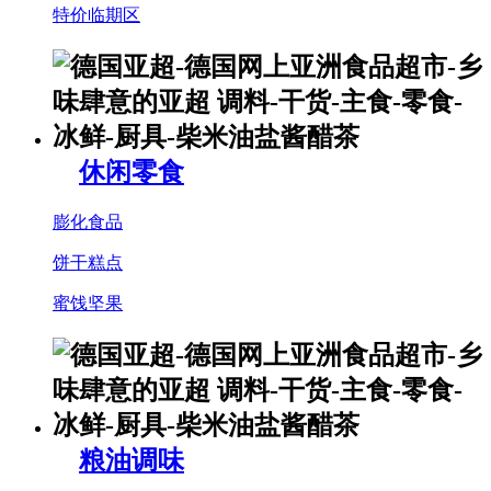
特价临期区
休闲零食
膨化食品
饼干糕点
蜜饯坚果
粮油调味