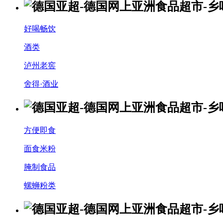
好喝畅饮
酒类
泸州老窖
舍得·酒业
方便即食
面食米粉
腌制食品
螺蛳粉类