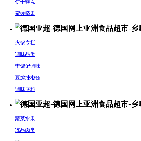
饼干糕点
蜜饯坚果
火锅专栏
调味品类
李锦记调味
豆瓣辣椒酱
调味底料
蔬菜水果
冻品肉类