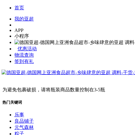
首页
我的亚超
APP
小程序
优惠活动
物流查询
签到有礼
为避免包裹破损，请将瓶装商品数量控制在3-5瓶
热门关键词
乐事
良品铺子
元气森林
粽子