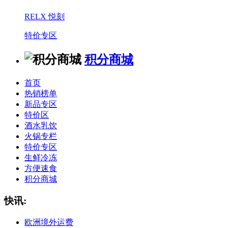
RELX 悦刻
特价专区
积分商城
首页
热销榜单
新品专区
特价区
酒水乳饮
火锅专栏
特价专区
生鲜冷冻
方便速食
积分商城
快讯:
欧洲境外运费