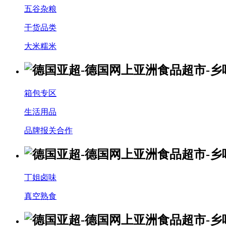
五谷杂粮
干货品类
大米糯米
箱包专区
生活用品
品牌报关合作
丁姐卤味
真空熟食