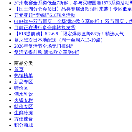
泸州老窖全系类低至7折起，参与买赠国窖1573系类活动即可
【国王湖分仓会员日】品类专属爆款限时来袭！专区低至5折
开元亚超*李锦记618联名活动
618+端午双节同庆」全场满59欧立享88折！ 双节同庆，优.
目前正在进行多仓库转换发货
【618提前购】6.2-6.8「限定爆款直降88折！精选人气...
慕尼黑次日本地配送（周一至周六13-19点）
2026年复活节全场无门槛9折
复活节提前购-满45欧立享受9折
商品分类
首页
热销榜单
新品专区
特价区
酒水乳饮
火锅专栏
特价专区
生鲜冷冻
方便速食
积分商城