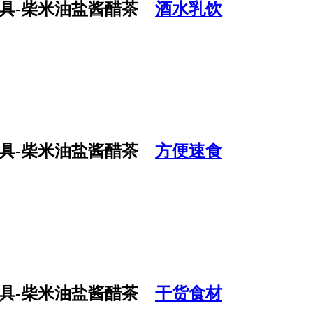
酒水乳饮
方便速食
干货食材