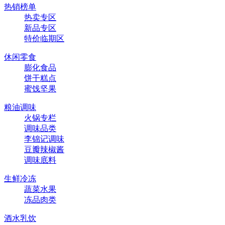
热销榜单
热卖专区
新品专区
特价临期区
休闲零食
膨化食品
饼干糕点
蜜饯坚果
粮油调味
火锅专栏
调味品类
李锦记调味
豆瓣辣椒酱
调味底料
生鲜冷冻
蔬菜水果
冻品肉类
酒水乳饮