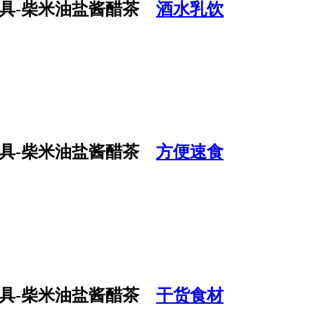
酒水乳饮
方便速食
干货食材