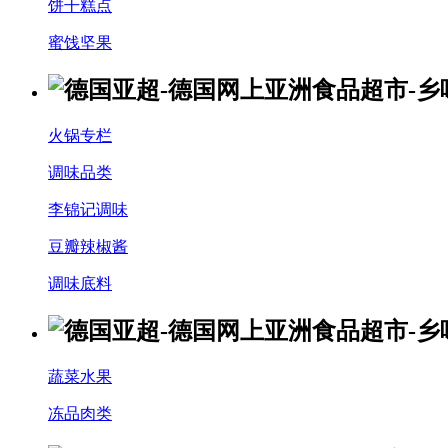
饼干糕点
蜜饯坚果
火锅专栏
调味品类
李锦记调味
豆瓣辣椒酱
调味底料
蔬菜水果
冻品肉类