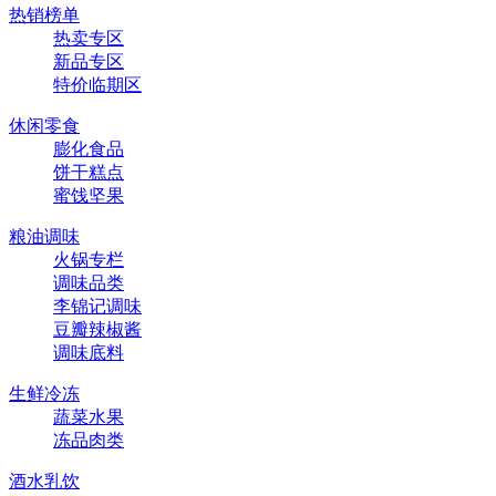
热销榜单
热卖专区
新品专区
特价临期区
休闲零食
膨化食品
饼干糕点
蜜饯坚果
粮油调味
火锅专栏
调味品类
李锦记调味
豆瓣辣椒酱
调味底料
生鲜冷冻
蔬菜水果
冻品肉类
酒水乳饮