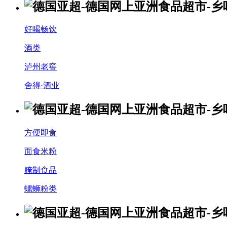
好喝畅饮
酒类
泸州老窖
舍得·酒业
方便即食
面食米粉
腌制食品
螺蛳粉类