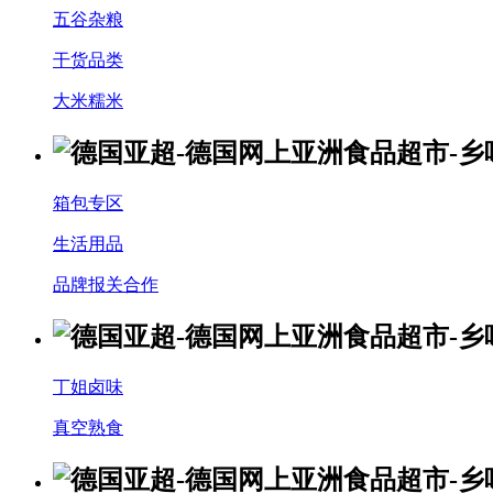
五谷杂粮
干货品类
大米糯米
箱包专区
生活用品
品牌报关合作
丁姐卤味
真空熟食