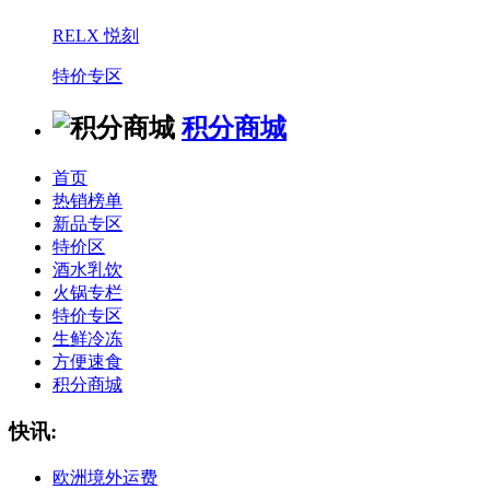
RELX 悦刻
特价专区
积分商城
首页
热销榜单
新品专区
特价区
酒水乳饮
火锅专栏
特价专区
生鲜冷冻
方便速食
积分商城
快讯:
欧洲境外运费