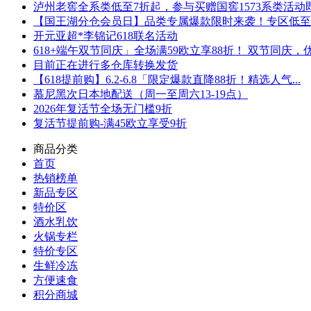
泸州老窖全系类低至7折起，参与买赠国窖1573系类活动即可
【国王湖分仓会员日】品类专属爆款限时来袭！专区低至5折
开元亚超*李锦记618联名活动
618+端午双节同庆」全场满59欧立享88折！ 双节同庆，优.
目前正在进行多仓库转换发货
【618提前购】6.2-6.8「限定爆款直降88折！精选人气...
慕尼黑次日本地配送（周一至周六13-19点）
2026年复活节全场无门槛9折
复活节提前购-满45欧立享受9折
商品分类
首页
热销榜单
新品专区
特价区
酒水乳饮
火锅专栏
特价专区
生鲜冷冻
方便速食
积分商城