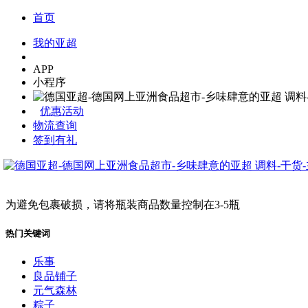
首页
我的亚超
APP
小程序
优惠活动
物流查询
签到有礼
为避免包裹破损，请将瓶装商品数量控制在3-5瓶
热门关键词
乐事
良品铺子
元气森林
粽子