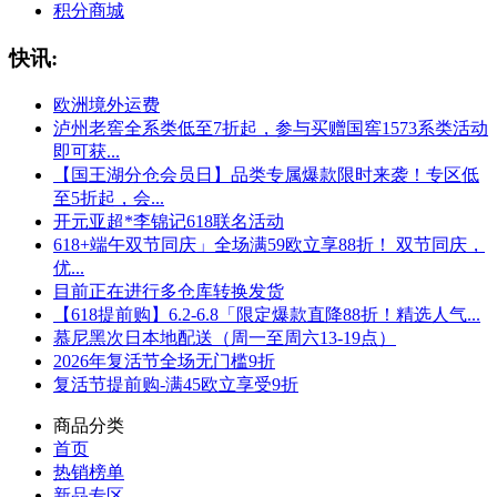
积分商城
快讯:
欧洲境外运费
泸州老窖全系类低至7折起，参与买赠国窖1573系类活动
即可获...
【国王湖分仓会员日】品类专属爆款限时来袭！专区低
至5折起，会...
开元亚超*李锦记618联名活动
618+端午双节同庆」全场满59欧立享88折！ 双节同庆，
优...
目前正在进行多仓库转换发货
【618提前购】6.2-6.8「限定爆款直降88折！精选人气...
慕尼黑次日本地配送（周一至周六13-19点）
2026年复活节全场无门槛9折
复活节提前购-满45欧立享受9折
商品分类
首页
热销榜单
新品专区