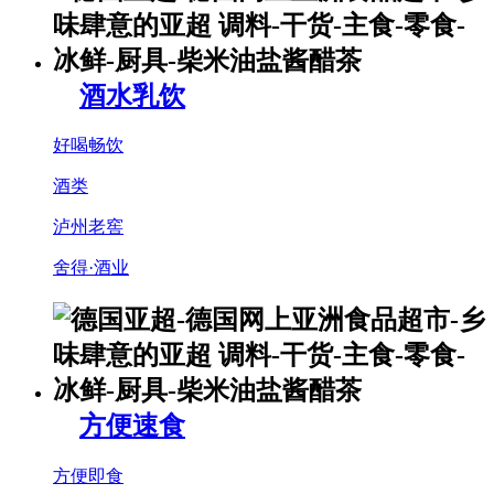
酒水乳饮
好喝畅饮
酒类
泸州老窖
舍得·酒业
方便速食
方便即食