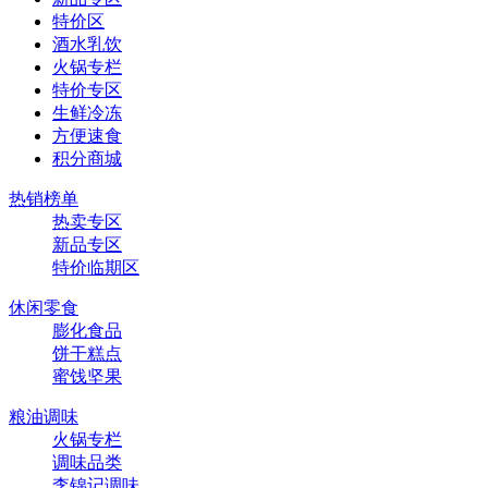
特价区
酒水乳饮
火锅专栏
特价专区
生鲜冷冻
方便速食
积分商城
热销榜单
热卖专区
新品专区
特价临期区
休闲零食
膨化食品
饼干糕点
蜜饯坚果
粮油调味
火锅专栏
调味品类
李锦记调味