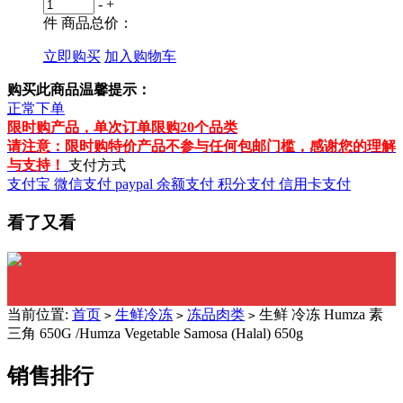
-
+
件
商品总价：
立即购买
加入购物车
购买此商品温馨提示：
正常下单
限时购产品，单次订单限购20个品类
请注意：限时购特价产品不参与任何包邮门槛，感谢您的理解
与支持！
支付方式
支付宝
微信支付
paypal
余额支付
积分支付
信用卡支付
看了又看
当前位置:
首页
生鲜冷冻
冻品肉类
生鲜 冷冻 Humza 素
>
>
>
三角 650G /Humza Vegetable Samosa (Halal) 650g
销售排行