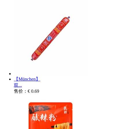
【München】
双...
售价：€ 0.69