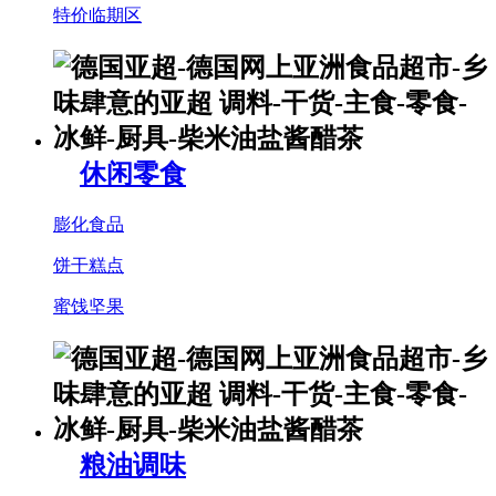
特价临期区
休闲零食
膨化食品
饼干糕点
蜜饯坚果
粮油调味