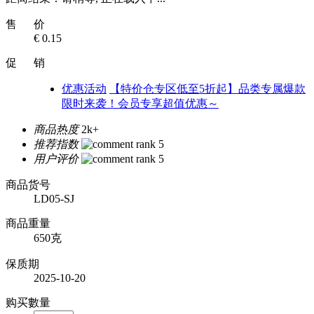
售 价
€ 0.15
促 销
优惠活动
【特价仓专区低至5折起】品类专属爆款
限时来袭！会员专享超值优惠～
商品热度
2k+
推荐指数
用户评价
商品货号
LD05-SJ
商品重量
650克
保质期
2025-10-20
购买數量