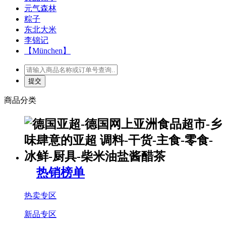
元气森林
粽子
东北大米
李锦记
【München】
商品分类
热销榜单
热卖专区
新品专区