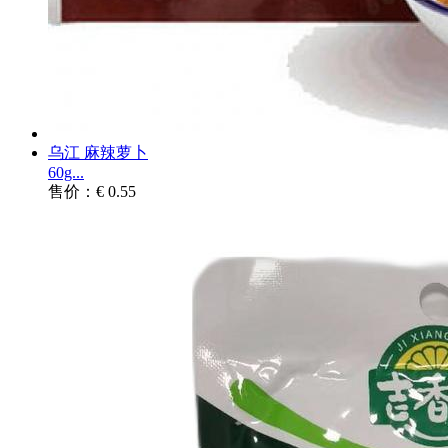
乌江 麻辣萝卜
60g...
售价：€ 0.55