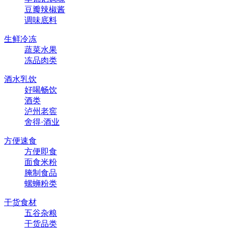
豆瓣辣椒酱
调味底料
生鲜冷冻
蔬菜水果
冻品肉类
酒水乳饮
好喝畅饮
酒类
泸州老窖
舍得·酒业
方便速食
方便即食
面食米粉
腌制食品
螺蛳粉类
干货食材
五谷杂粮
干货品类