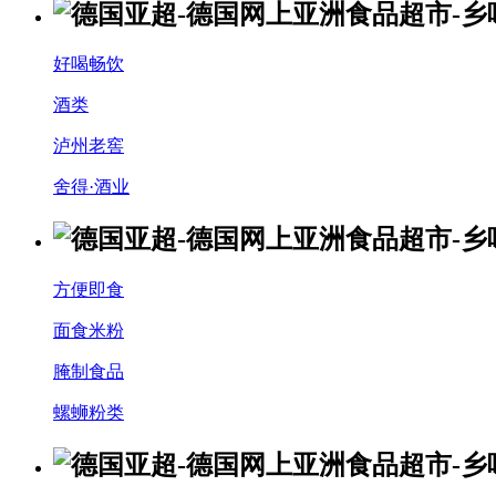
好喝畅饮
酒类
泸州老窖
舍得·酒业
方便即食
面食米粉
腌制食品
螺蛳粉类