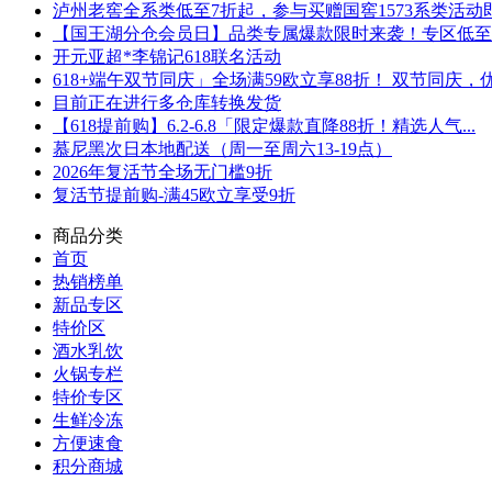
泸州老窖全系类低至7折起，参与买赠国窖1573系类活动即可
【国王湖分仓会员日】品类专属爆款限时来袭！专区低至5折
开元亚超*李锦记618联名活动
618+端午双节同庆」全场满59欧立享88折！ 双节同庆，优.
目前正在进行多仓库转换发货
【618提前购】6.2-6.8「限定爆款直降88折！精选人气...
慕尼黑次日本地配送（周一至周六13-19点）
2026年复活节全场无门槛9折
复活节提前购-满45欧立享受9折
商品分类
首页
热销榜单
新品专区
特价区
酒水乳饮
火锅专栏
特价专区
生鲜冷冻
方便速食
积分商城