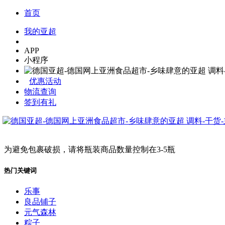
首页
我的亚超
APP
小程序
优惠活动
物流查询
签到有礼
为避免包裹破损，请将瓶装商品数量控制在3-5瓶
热门关键词
乐事
良品铺子
元气森林
粽子