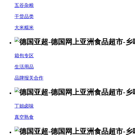
五谷杂粮
干货品类
大米糯米
箱包专区
生活用品
品牌报关合作
丁姐卤味
真空熟食