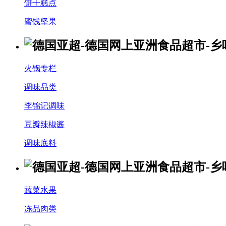
饼干糕点
蜜饯坚果
火锅专栏
调味品类
李锦记调味
豆瓣辣椒酱
调味底料
蔬菜水果
冻品肉类