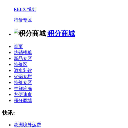
RELX 悦刻
特价专区
积分商城
首页
热销榜单
新品专区
特价区
酒水乳饮
火锅专栏
特价专区
生鲜冷冻
方便速食
积分商城
快讯:
欧洲境外运费