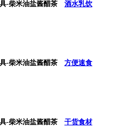
酒水乳饮
方便速食
干货食材