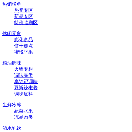
热销榜单
热卖专区
新品专区
特价临期区
休闲零食
膨化食品
饼干糕点
蜜饯坚果
粮油调味
火锅专栏
调味品类
李锦记调味
豆瓣辣椒酱
调味底料
生鲜冷冻
蔬菜水果
冻品肉类
酒水乳饮