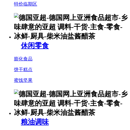
特价临期区
休闲零食
膨化食品
饼干糕点
蜜饯坚果
粮油调味