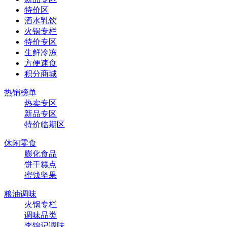
特价区
酒水乳饮
火锅专栏
特价专区
生鲜冷冻
方便速食
积分商城
热销榜单
热卖专区
新品专区
特价临期区
休闲零食
膨化食品
饼干糕点
蜜饯坚果
粮油调味
火锅专栏
调味品类
李锦记调味