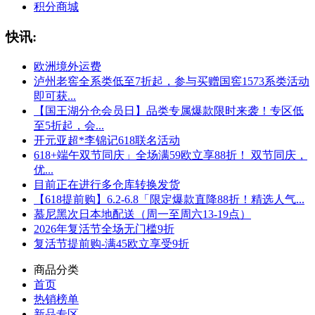
积分商城
快讯:
欧洲境外运费
泸州老窖全系类低至7折起，参与买赠国窖1573系类活动
即可获...
【国王湖分仓会员日】品类专属爆款限时来袭！专区低
至5折起，会...
开元亚超*李锦记618联名活动
618+端午双节同庆」全场满59欧立享88折！ 双节同庆，
优...
目前正在进行多仓库转换发货
【618提前购】6.2-6.8「限定爆款直降88折！精选人气...
慕尼黑次日本地配送（周一至周六13-19点）
2026年复活节全场无门槛9折
复活节提前购-满45欧立享受9折
商品分类
首页
热销榜单
新品专区