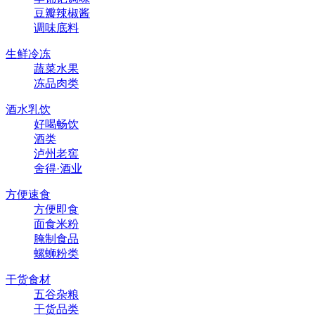
豆瓣辣椒酱
调味底料
生鲜冷冻
蔬菜水果
冻品肉类
酒水乳饮
好喝畅饮
酒类
泸州老窖
舍得·酒业
方便速食
方便即食
面食米粉
腌制食品
螺蛳粉类
干货食材
五谷杂粮
干货品类