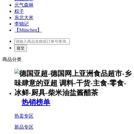
元气森林
粽子
东北大米
李锦记
【München】
商品分类
热销榜单
热卖专区
新品专区