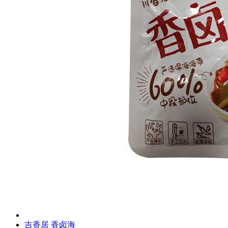
吉香居 香卤海