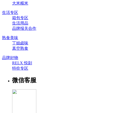
大米糯米
生活专区
箱包专区
生活用品
品牌报关合作
熟食美味
丁姐卤味
真空熟食
品牌好物
RELX 悦刻
特价专区
微信客服