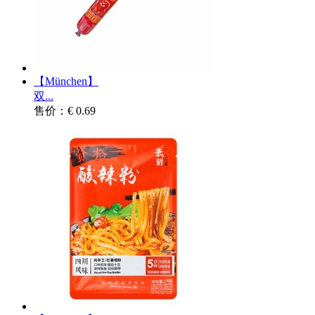
【München】
双...
售价：€ 0.69