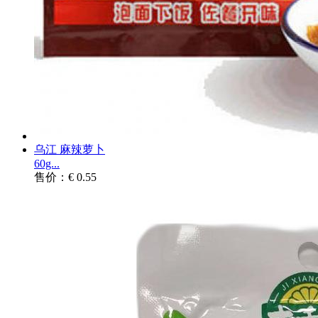
乌江 麻辣萝卜
60g...
售价：€ 0.55