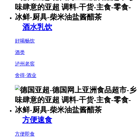
酒水乳饮
好喝畅饮
酒类
泸州老窖
舍得·酒业
方便速食
方便即食