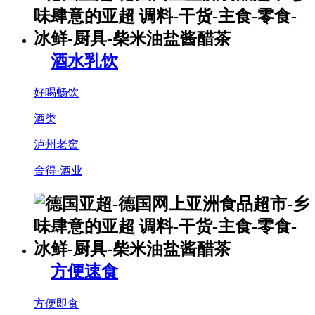
酒水乳饮
好喝畅饮
酒类
泸州老窖
舍得·酒业
方便速食
方便即食