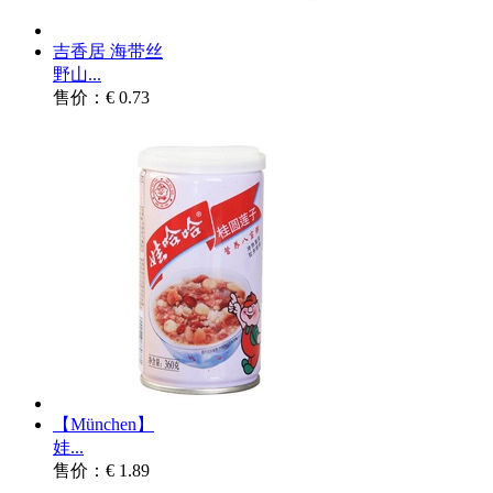
吉香居 海带丝
野山...
售价：€ 0.73
【München】
娃...
售价：€ 1.89