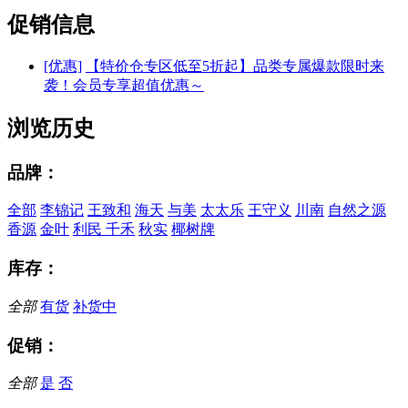
促销信息
[优惠]
【特价仓专区低至5折起】品类专属爆款限时来
袭！会员专享超值优惠～
浏览历史
品牌：
全部
李锦记
王致和
海天
与美
太太乐
王守义
川南
自然之源
香源
金叶
利民
千禾
秋实
椰树牌
库存：
全部
有货
补货中
促销：
全部
是
否