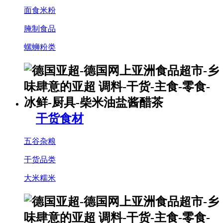
面食米粉
腌制食品
螺蛳粉类
干货食材
五谷杂粮
干货品类
大米糯米