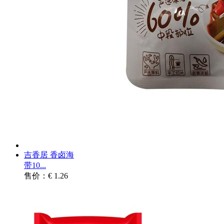
吉香居 香卤海
带10...
售价：€ 1.26