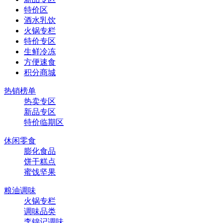
特价区
酒水乳饮
火锅专栏
特价专区
生鲜冷冻
方便速食
积分商城
热销榜单
热卖专区
新品专区
特价临期区
休闲零食
膨化食品
饼干糕点
蜜饯坚果
粮油调味
火锅专栏
调味品类
李锦记调味