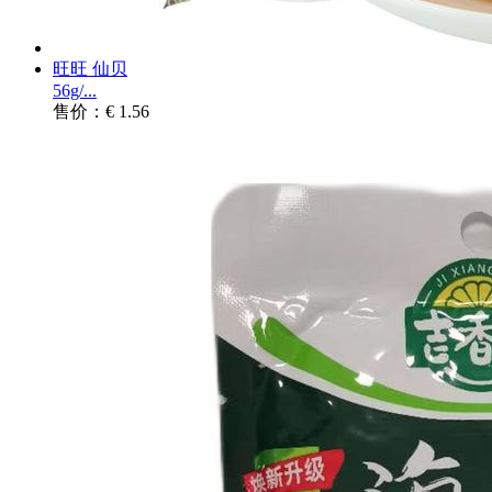
旺旺 仙贝
56g/...
售价：€ 1.56