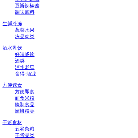
豆瓣辣椒酱
调味底料
生鲜冷冻
蔬菜水果
冻品肉类
酒水乳饮
好喝畅饮
酒类
泸州老窖
舍得·酒业
方便速食
方便即食
面食米粉
腌制食品
螺蛳粉类
干货食材
五谷杂粮
干货品类