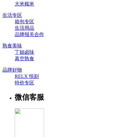
大米糯米
生活专区
箱包专区
生活用品
品牌报关合作
熟食美味
丁姐卤味
真空熟食
品牌好物
RELX 悦刻
特价专区
微信客服