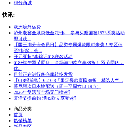
积分商城
快讯:
欧洲境外运费
泸州老窖全系类低至7折起，参与买赠国窖1573系类活动
即可获...
【国王湖分仓会员日】品类专属爆款限时来袭！专区低
至5折起，会...
开元亚超*李锦记618联名活动
618+端午双节同庆」全场满59欧立享88折！ 双节同庆，
优...
目前正在进行多仓库转换发货
【618提前购】6.2-6.8「限定爆款直降88折！精选人气...
慕尼黑次日本地配送（周一至周六13-19点）
2026年复活节全场无门槛9折
复活节提前购-满45欧立享受9折
商品分类
首页
热销榜单
新品专区