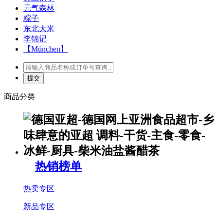
元气森林
粽子
东北大米
李锦记
【München】
商品分类
热销榜单
热卖专区
新品专区