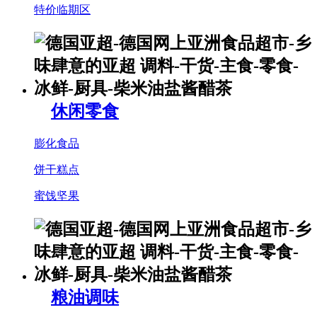
特价临期区
休闲零食
膨化食品
饼干糕点
蜜饯坚果
粮油调味