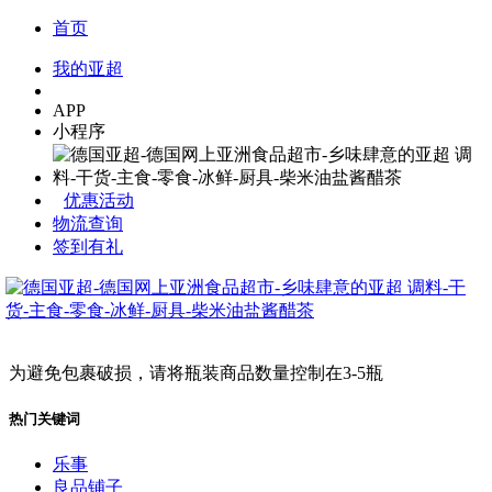
首页
我的亚超
APP
小程序
优惠活动
物流查询
签到有礼
为避免包裹破损，请将瓶装商品数量控制在3-5瓶
热门关键词
乐事
良品铺子