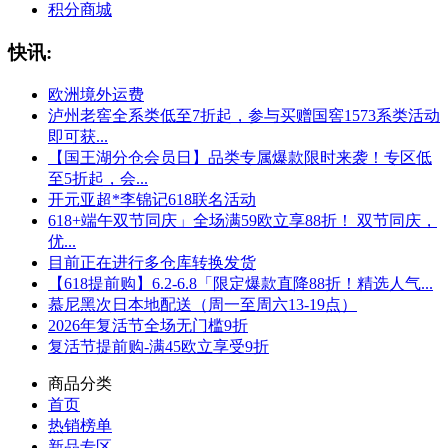
积分商城
快讯:
欧洲境外运费
泸州老窖全系类低至7折起，参与买赠国窖1573系类活动
即可获...
【国王湖分仓会员日】品类专属爆款限时来袭！专区低
至5折起，会...
开元亚超*李锦记618联名活动
618+端午双节同庆」全场满59欧立享88折！ 双节同庆，
优...
目前正在进行多仓库转换发货
【618提前购】6.2-6.8「限定爆款直降88折！精选人气...
慕尼黑次日本地配送（周一至周六13-19点）
2026年复活节全场无门槛9折
复活节提前购-满45欧立享受9折
商品分类
首页
热销榜单
新品专区