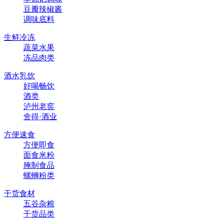
豆瓣辣椒酱
调味底料
生鲜冷冻
蔬菜水果
冻品肉类
酒水乳饮
好喝畅饮
酒类
泸州老窖
舍得·酒业
方便速食
方便即食
面食米粉
腌制食品
螺蛳粉类
干货食材
五谷杂粮
干货品类