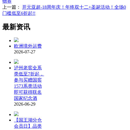
物券
上一篇：
开元亚超-18周年庆！年终双十二+圣诞活动！全场0
门槛低至6折起!!
最新资讯
欧洲境外运费
2026-07-27
泸州老窖全系
类低至7折起，
参与买赠国窖
1573系类活动
即可获得联名
国家纪念酒
2026-06-29
【国王湖分仓
会员日】品类