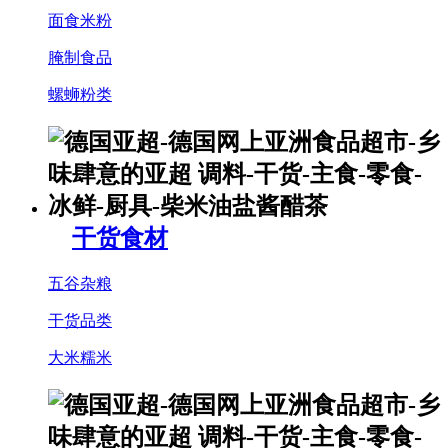
面食米粉
腌制食品
螺蛳粉类
干货食材
五谷杂粮
干货品类
大米糯米