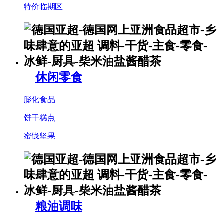
特价临期区
休闲零食
膨化食品
饼干糕点
蜜饯坚果
粮油调味