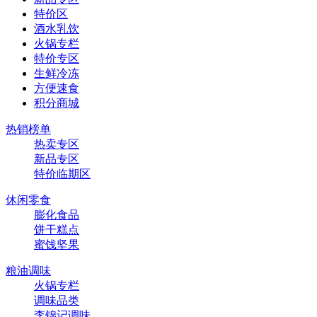
特价区
酒水乳饮
火锅专栏
特价专区
生鲜冷冻
方便速食
积分商城
热销榜单
热卖专区
新品专区
特价临期区
休闲零食
膨化食品
饼干糕点
蜜饯坚果
粮油调味
火锅专栏
调味品类
李锦记调味