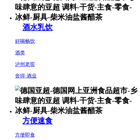
酒水乳饮
好喝畅饮
酒类
泸州老窖
舍得·酒业
方便速食
方便即食