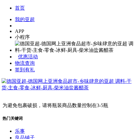
首页
我的亚超
APP
小程序
优惠活动
物流查询
签到有礼
为避免包裹破损，请将瓶装商品数量控制在3-5瓶
热门关键词
乐事
良品铺子