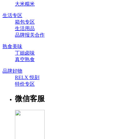
大米糯米
生活专区
箱包专区
生活用品
品牌报关合作
熟食美味
丁姐卤味
真空熟食
品牌好物
RELX 悦刻
特价专区
微信客服