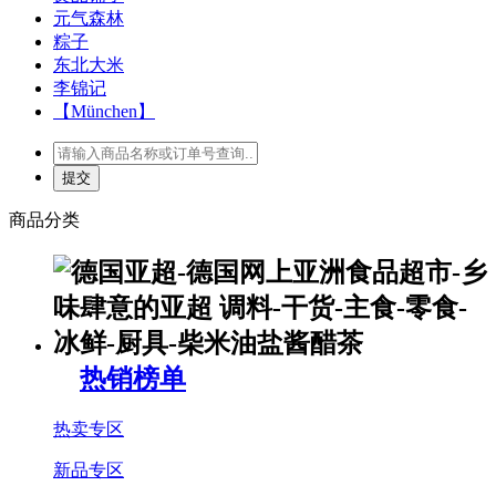
元气森林
粽子
东北大米
李锦记
【München】
商品分类
热销榜单
热卖专区
新品专区