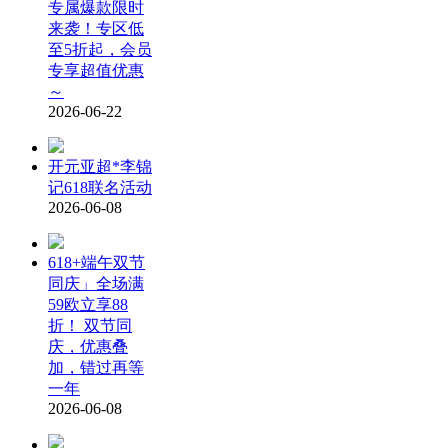
专属爆款限时
来袭！专区低
至5折起，会员
专享超值优惠
～
2026-06-22
开元亚超*李锦
记618联名活动
2026-06-08
618+端午双节
同庆」全场满
59欧立享88
折！ 双节同
庆，优惠叠
加，错过再等
一年
2026-06-08