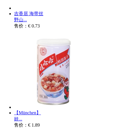
吉香居 海带丝
野山...
售价：€ 0.73
【München】
娃...
售价：€ 1.89