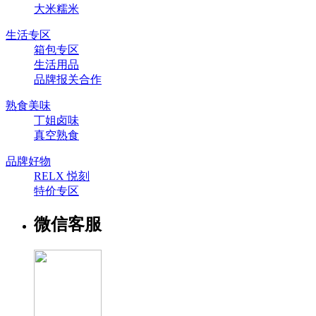
大米糯米
生活专区
箱包专区
生活用品
品牌报关合作
熟食美味
丁姐卤味
真空熟食
品牌好物
RELX 悦刻
特价专区
微信客服