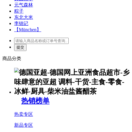
元气森林
粽子
东北大米
李锦记
【München】
商品分类
热销榜单
热卖专区
新品专区