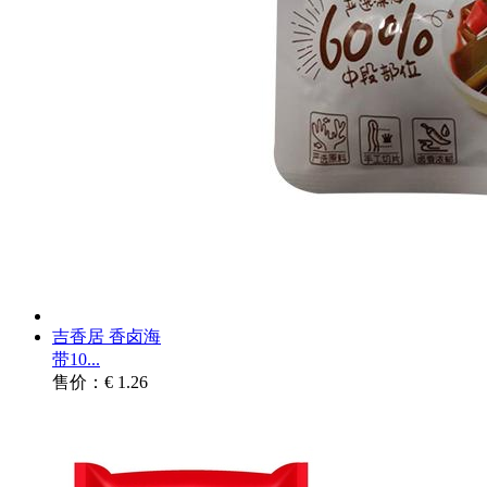
吉香居 香卤海
带10...
售价：€ 1.26