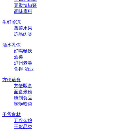
豆瓣辣椒酱
调味底料
生鲜冷冻
蔬菜水果
冻品肉类
酒水乳饮
好喝畅饮
酒类
泸州老窖
舍得·酒业
方便速食
方便即食
面食米粉
腌制食品
螺蛳粉类
干货食材
五谷杂粮
干货品类