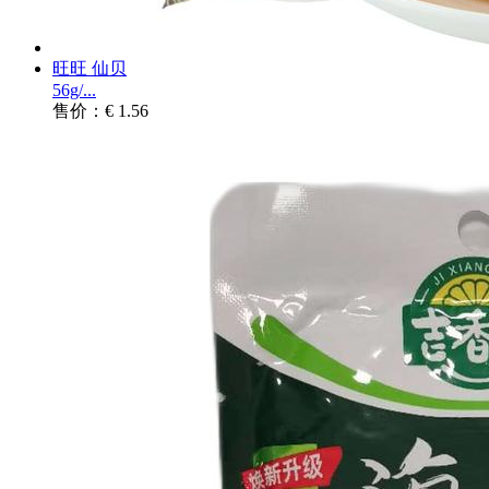
旺旺 仙贝
56g/...
售价：€ 1.56