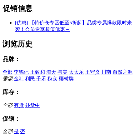
促销信息
[优惠]
【特价仓专区低至5折起】品类专属爆款限时来
袭！会员专享超值优惠～
浏览历史
品牌：
全部
李锦记
王致和
海天
与美
太太乐
王守义
川南
自然之源
香源
金叶
利民
千禾
秋实
椰树牌
库存：
全部
有货
补货中
促销：
全部
是
否