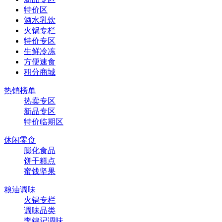
特价区
酒水乳饮
火锅专栏
特价专区
生鲜冷冻
方便速食
积分商城
热销榜单
热卖专区
新品专区
特价临期区
休闲零食
膨化食品
饼干糕点
蜜饯坚果
粮油调味
火锅专栏
调味品类
李锦记调味