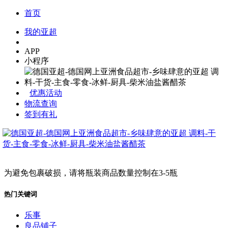
首页
我的亚超
APP
小程序
优惠活动
物流查询
签到有礼
为避免包裹破损，请将瓶装商品数量控制在3-5瓶
热门关键词
乐事
良品铺子