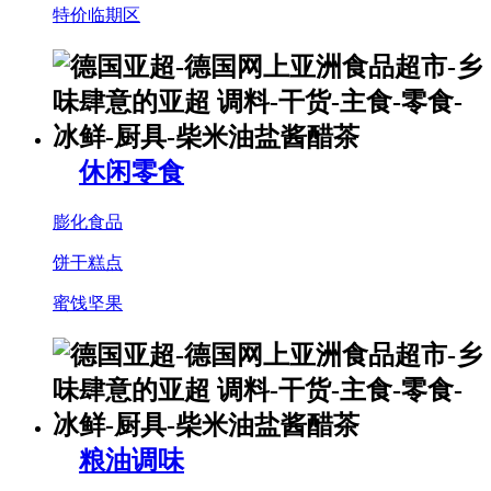
特价临期区
休闲零食
膨化食品
饼干糕点
蜜饯坚果
粮油调味