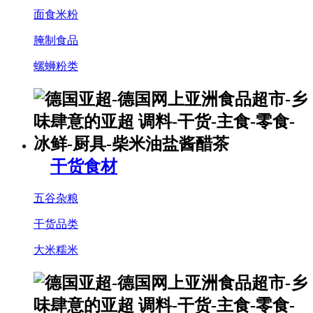
面食米粉
腌制食品
螺蛳粉类
干货食材
五谷杂粮
干货品类
大米糯米