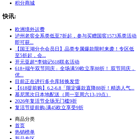
积分商城
快讯:
欧洲境外运费
泸州老窖全系类低至7折起，参与买赠国窖1573系类活动
即可获...
【国王湖分仓会员日】品类专属爆款限时来袭！专区低
至5折起，会...
开元亚超*李锦记618联名活动
618+端午双节同庆」全场满59欧立享88折！ 双节同庆，
优...
目前正在进行多仓库转换发货
【618提前购】6.2-6.8「限定爆款直降88折！精选人气...
慕尼黑次日本地配送（周一至周六13-19点）
2026年复活节全场无门槛9折
复活节提前购-满45欧立享受9折
商品分类
首页
热销榜单
新品专区