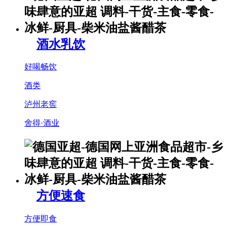
酒水乳饮
好喝畅饮
酒类
泸州老窖
舍得·酒业
方便速食
方便即食