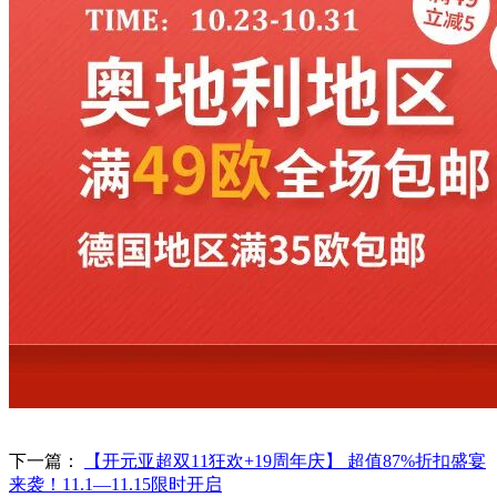
下一篇：
【开元亚超双11狂欢+19周年庆】 超值87%折扣盛宴
来袭！11.1—11.15限时开启