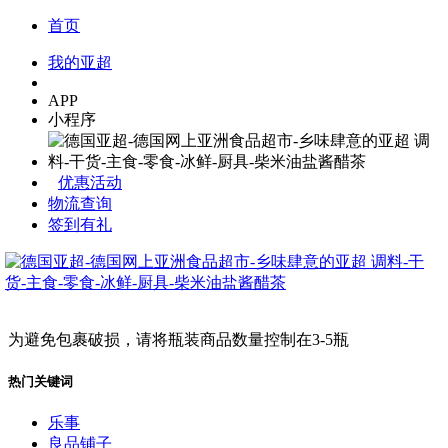
首页
我的亚超
APP
小程序
优惠活动
物流查询
签到有礼
为避免包裹破损，请将瓶装商品数量控制在3-5瓶
热门关键词
乐事
良品铺子