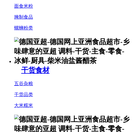
面食米粉
腌制食品
螺蛳粉类
干货食材
五谷杂粮
干货品类
大米糯米