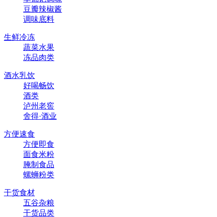
豆瓣辣椒酱
调味底料
生鲜冷冻
蔬菜水果
冻品肉类
酒水乳饮
好喝畅饮
酒类
泸州老窖
舍得·酒业
方便速食
方便即食
面食米粉
腌制食品
螺蛳粉类
干货食材
五谷杂粮
干货品类