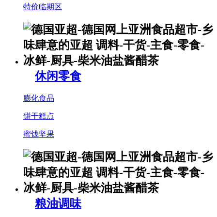
特价临期区
休闲零食
膨化食品
饼干糕点
蜜饯坚果
粮油调味