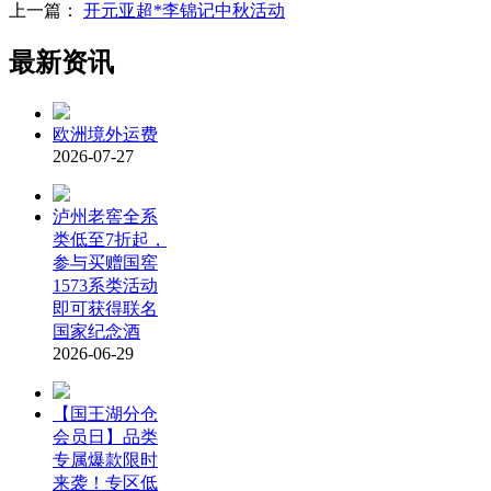
上一篇：
开元亚超*李锦记中秋活动
最新资讯
欧洲境外运费
2026-07-27
泸州老窖全系
类低至7折起，
参与买赠国窖
1573系类活动
即可获得联名
国家纪念酒
2026-06-29
【国王湖分仓
会员日】品类
专属爆款限时
来袭！专区低