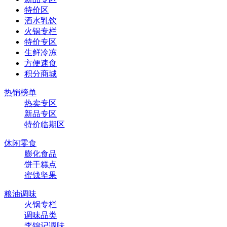
特价区
酒水乳饮
火锅专栏
特价专区
生鲜冷冻
方便速食
积分商城
热销榜单
热卖专区
新品专区
特价临期区
休闲零食
膨化食品
饼干糕点
蜜饯坚果
粮油调味
火锅专栏
调味品类
李锦记调味