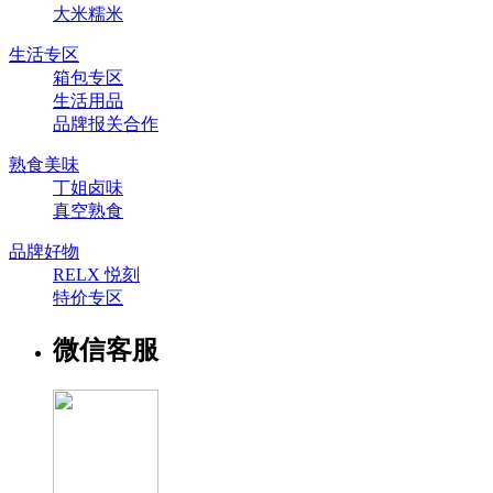
大米糯米
生活专区
箱包专区
生活用品
品牌报关合作
熟食美味
丁姐卤味
真空熟食
品牌好物
RELX 悦刻
特价专区
微信客服