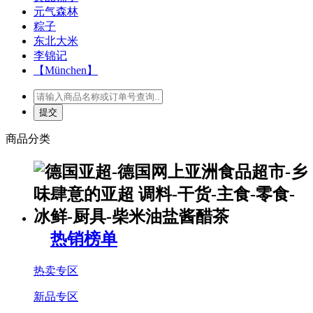
元气森林
粽子
东北大米
李锦记
【München】
商品分类
热销榜单
热卖专区
新品专区