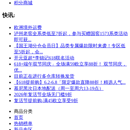
积分商城
快讯:
欧洲境外运费
泸州老窖全系类低至7折起，参与买赠国窖1573系类活动
即可获...
【国王湖分仓会员日】品类专属爆款限时来袭！专区低
至5折起，会...
开元亚超*李锦记618联名活动
618+端午双节同庆」全场满59欧立享88折！ 双节同庆，
优...
目前正在进行多仓库转换发货
【618提前购】6.2-6.8「限定爆款直降88折！精选人气...
慕尼黑次日本地配送（周一至周六13-19点）
2026年复活节全场无门槛9折
复活节提前购-满45欧立享受9折
商品分类
首页
热销榜单
新品专区