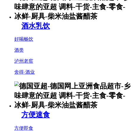
酒水乳饮
好喝畅饮
酒类
泸州老窖
舍得·酒业
方便速食
方便即食