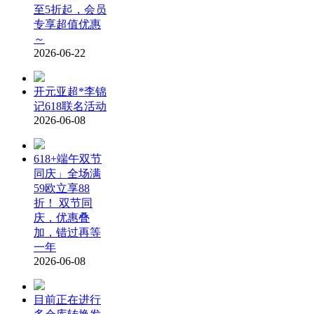
至5折起，会员
专享超值优惠
～
2026-06-22
开元亚超*李锦
记618联名活动
2026-06-08
618+端午双节
同庆」全场满
59欧立享88
折！ 双节同
庆，优惠叠
加，错过再等
一年
2026-06-08
目前正在进行