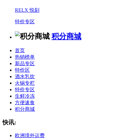
RELX 悦刻
特价专区
积分商城
首页
热销榜单
新品专区
特价区
酒水乳饮
火锅专栏
特价专区
生鲜冷冻
方便速食
积分商城
快讯:
欧洲境外运费