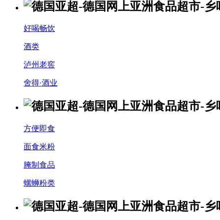
好喝畅饮
酒类
泸州老窖
舍得·酒业
方便即食
面食米粉
腌制食品
螺蛳粉类