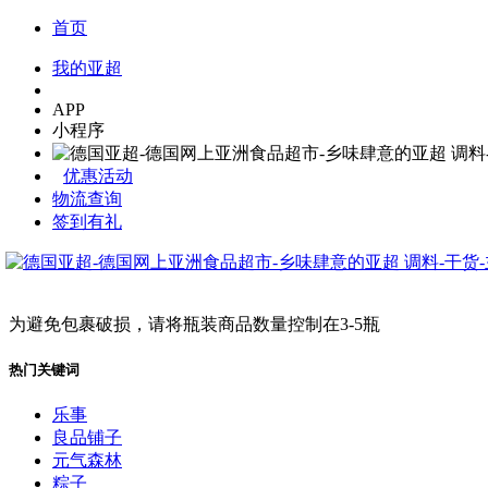
首页
我的亚超
APP
小程序
优惠活动
物流查询
签到有礼
为避免包裹破损，请将瓶装商品数量控制在3-5瓶
热门关键词
乐事
良品铺子
元气森林
粽子