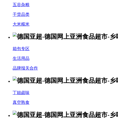
五谷杂粮
干货品类
大米糯米
箱包专区
生活用品
品牌报关合作
丁姐卤味
真空熟食