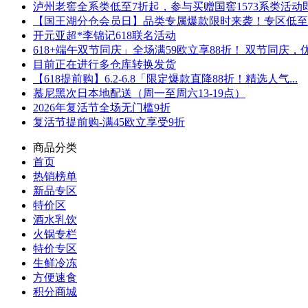
泸州老窖全系类低至7折起，参与买赠国窖1573系类活动即可
【国王湖分仓会员日】品类专属爆款限时来袭！专区低至5折
开元亚超*李锦记618联名活动
618+端午双节同庆」全场满59欧立享88折！ 双节同庆，优.
目前正在进行多仓库转换发货
【618提前购】6.2-6.8「限定爆款直降88折！精选人气...
慕尼黑次日本地配送（周一至周六13-19点）
2026年复活节全场无门槛9折
复活节提前购-满45欧立享受9折
商品分类
首页
热销榜单
新品专区
特价区
酒水乳饮
火锅专栏
特价专区
生鲜冷冻
方便速食
积分商城