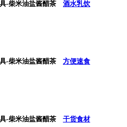
酒水乳饮
方便速食
干货食材