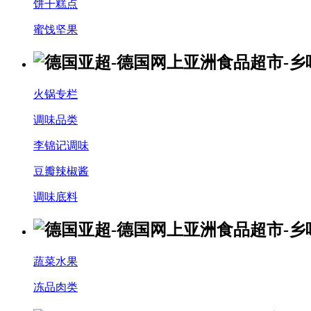
饼干糕点
蜜饯坚果
火锅专栏
调味品类
李锦记调味
豆瓣辣椒酱
调味底料
蔬菜水果
冻品肉类