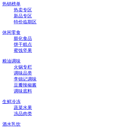
热销榜单
热卖专区
新品专区
特价临期区
休闲零食
膨化食品
饼干糕点
蜜饯坚果
粮油调味
火锅专栏
调味品类
李锦记调味
豆瓣辣椒酱
调味底料
生鲜冷冻
蔬菜水果
冻品肉类
酒水乳饮