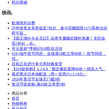
积分商城
快讯:
欧洲境外运费
泸州老窖全系类低至7折起，参与买赠国窖1573系类活动
即可获...
【国王湖分仓会员日】品类专属爆款限时来袭！专区低
至5折起，会...
开元亚超*李锦记618联名活动
618+端午双节同庆」全场满59欧立享88折！ 双节同庆，
优...
目前正在进行多仓库转换发货
【618提前购】6.2-6.8「限定爆款直降88折！精选人气...
慕尼黑次日本地配送（周一至周六13-19点）
2026年复活节全场无门槛9折
复活节提前购-满45欧立享受9折
商品分类
首页
热销榜单
新品专区