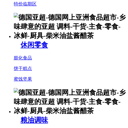
特价临期区
休闲零食
膨化食品
饼干糕点
蜜饯坚果
粮油调味