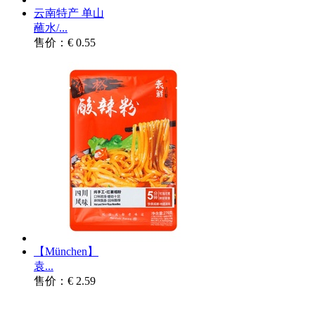
云南特产 单山
蘸水/...
售价：€ 0.55
【München】
袁...
售价：€ 2.59