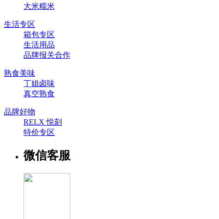
大米糯米
生活专区
箱包专区
生活用品
品牌报关合作
熟食美味
丁姐卤味
真空熟食
品牌好物
RELX 悦刻
特价专区
微信客服