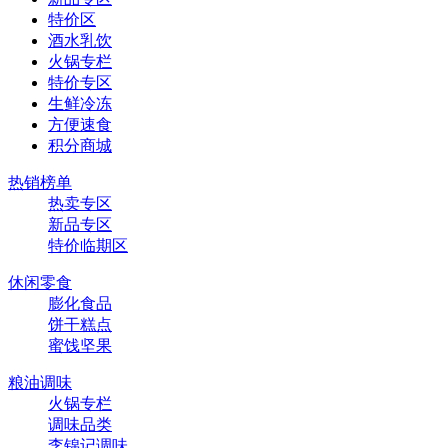
特价区
酒水乳饮
火锅专栏
特价专区
生鲜冷冻
方便速食
积分商城
热销榜单
热卖专区
新品专区
特价临期区
休闲零食
膨化食品
饼干糕点
蜜饯坚果
粮油调味
火锅专栏
调味品类
李锦记调味