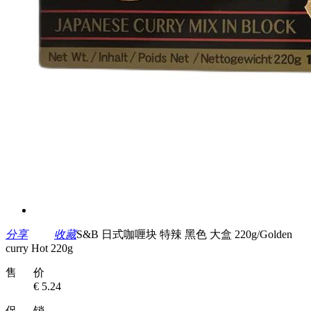
分享
收藏
S&B 日式咖喱块 特辣 黑色 大盒 220g/Golden
curry Hot 220g
售 价
€ 5.24
促 销