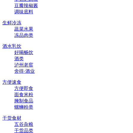
豆瓣辣椒酱
调味底料
生鲜冷冻
蔬菜水果
冻品肉类
酒水乳饮
好喝畅饮
酒类
泸州老窖
舍得·酒业
方便速食
方便即食
面食米粉
腌制食品
螺蛳粉类
干货食材
五谷杂粮
干货品类