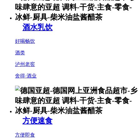
酒水乳饮
好喝畅饮
酒类
泸州老窖
舍得·酒业
方便速食
方便即食