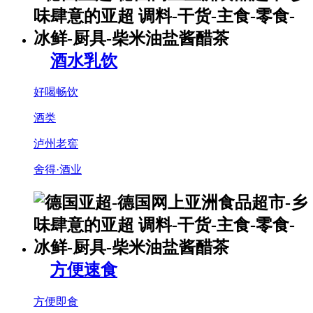
酒水乳饮
好喝畅饮
酒类
泸州老窖
舍得·酒业
方便速食
方便即食