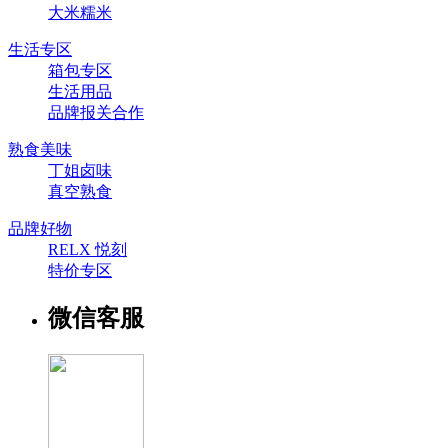
大米糯米
生活专区
箱包专区
生活用品
品牌报关合作
熟食美味
丁姐卤味
真空熟食
品牌好物
RELX 悦刻
特价专区
微信客服