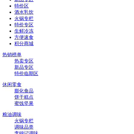
特价区
酒水乳饮
火锅专栏
特价专区
生鲜冷冻
方便速食
积分商城
热销榜单
热卖专区
新品专区
特价临期区
休闲零食
膨化食品
饼干糕点
蜜饯坚果
粮油调味
火锅专栏
调味品类
李锦记调味