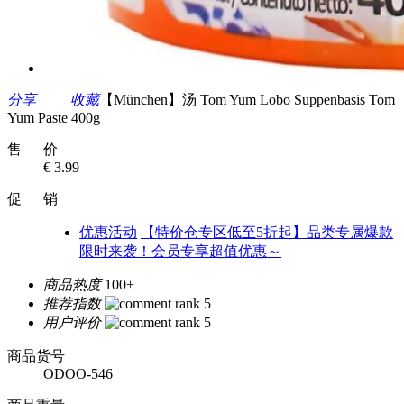
分享
收藏
【München】汤 Tom Yum Lobo Suppenbasis Tom
Yum Paste 400g
售 价
€ 3.99
促 销
优惠活动
【特价仓专区低至5折起】品类专属爆款
限时来袭！会员专享超值优惠～
商品热度
100+
推荐指数
用户评价
商品货号
ODOO-546