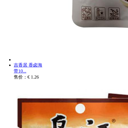
吉香居 香卤海
带10...
售价：€ 1.26