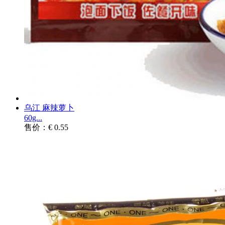
乌江 麻辣萝卜
60g...
售价：€ 0.55