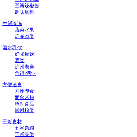
豆瓣辣椒酱
调味底料
生鲜冷冻
蔬菜水果
冻品肉类
酒水乳饮
好喝畅饮
酒类
泸州老窖
舍得·酒业
方便速食
方便即食
面食米粉
腌制食品
螺蛳粉类
干货食材
五谷杂粮
干货品类