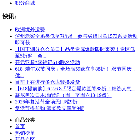
积分商城
快讯:
欧洲境外运费
泸州老窖全系类低至7折起，参与买赠国窖1573系类活动
即可获...
【国王湖分仓会员日】品类专属爆款限时来袭！专区低
至5折起，会...
开元亚超*李锦记618联名活动
618+端午双节同庆」全场满59欧立享88折！ 双节同庆，
优...
目前正在进行多仓库转换发货
【618提前购】6.2-6.8「限定爆款直降88折！精选人气...
慕尼黑次日本地配送（周一至周六13-19点）
2026年复活节全场无门槛9折
复活节提前购-满45欧立享受9折
商品分类
首页
热销榜单
新品专区