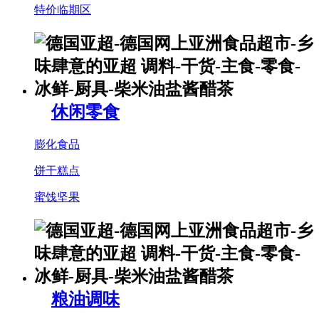
特价临期区
休闲零食
膨化食品
饼干糕点
蜜饯坚果
粮油调味