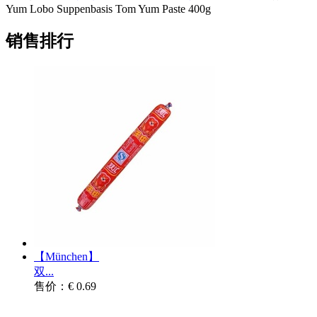
Yum Lobo Suppenbasis Tom Yum Paste 400g
销售排行
【München】
双...
售价：€ 0.69