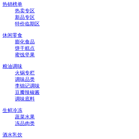
热销榜单
热卖专区
新品专区
特价临期区
休闲零食
膨化食品
饼干糕点
蜜饯坚果
粮油调味
火锅专栏
调味品类
李锦记调味
豆瓣辣椒酱
调味底料
生鲜冷冻
蔬菜水果
冻品肉类
酒水乳饮