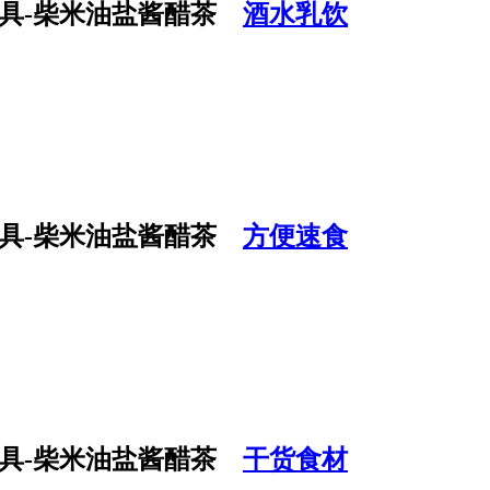
酒水乳饮
方便速食
干货食材