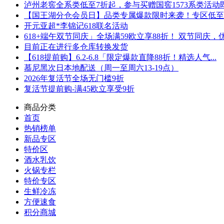
泸州老窖全系类低至7折起，参与买赠国窖1573系类活动即可
【国王湖分仓会员日】品类专属爆款限时来袭！专区低至5折
开元亚超*李锦记618联名活动
618+端午双节同庆」全场满59欧立享88折！ 双节同庆，优.
目前正在进行多仓库转换发货
【618提前购】6.2-6.8「限定爆款直降88折！精选人气...
慕尼黑次日本地配送（周一至周六13-19点）
2026年复活节全场无门槛9折
复活节提前购-满45欧立享受9折
商品分类
首页
热销榜单
新品专区
特价区
酒水乳饮
火锅专栏
特价专区
生鲜冷冻
方便速食
积分商城