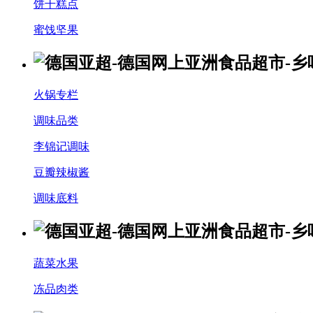
饼干糕点
蜜饯坚果
火锅专栏
调味品类
李锦记调味
豆瓣辣椒酱
调味底料
蔬菜水果
冻品肉类