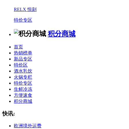
RELX 悦刻
特价专区
积分商城
首页
热销榜单
新品专区
特价区
酒水乳饮
火锅专栏
特价专区
生鲜冷冻
方便速食
积分商城
快讯:
欧洲境外运费