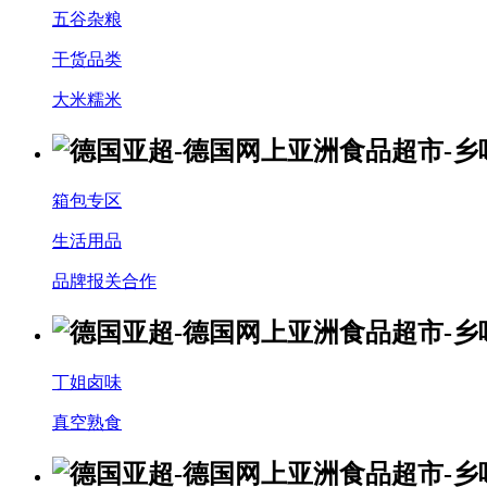
五谷杂粮
干货品类
大米糯米
箱包专区
生活用品
品牌报关合作
丁姐卤味
真空熟食