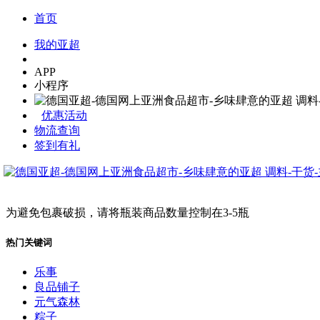
首页
我的亚超
APP
小程序
优惠活动
物流查询
签到有礼
为避免包裹破损，请将瓶装商品数量控制在3-5瓶
热门关键词
乐事
良品铺子
元气森林
粽子