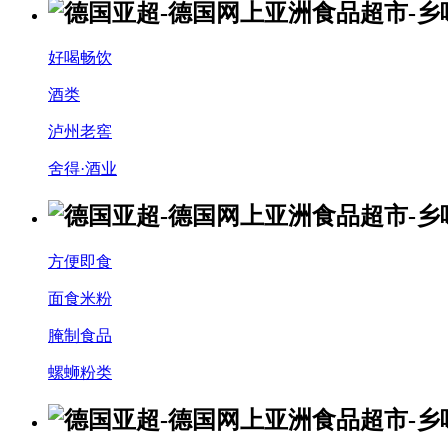
好喝畅饮
酒类
泸州老窖
舍得·酒业
方便即食
面食米粉
腌制食品
螺蛳粉类