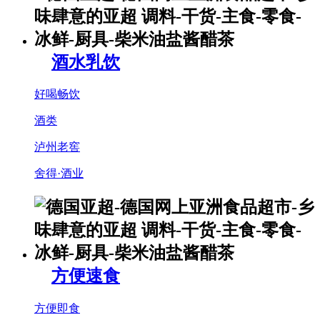
酒水乳饮
好喝畅饮
酒类
泸州老窖
舍得·酒业
方便速食
方便即食