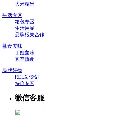
大米糯米
生活专区
箱包专区
生活用品
品牌报关合作
熟食美味
丁姐卤味
真空熟食
品牌好物
RELX 悦刻
特价专区
微信客服