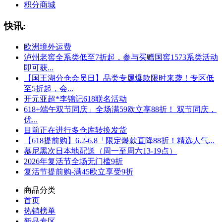
积分商城
快讯:
欧洲境外运费
泸州老窖全系类低至7折起，参与买赠国窖1573系类活动
即可获...
【国王湖分仓会员日】品类专属爆款限时来袭！专区低
至5折起，会...
开元亚超*李锦记618联名活动
618+端午双节同庆」全场满59欧立享88折！ 双节同庆，
优...
目前正在进行多仓库转换发货
【618提前购】6.2-6.8「限定爆款直降88折！精选人气...
慕尼黑次日本地配送（周一至周六13-19点）
2026年复活节全场无门槛9折
复活节提前购-满45欧立享受9折
商品分类
首页
热销榜单
新品专区