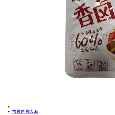
吉香居 香卤海