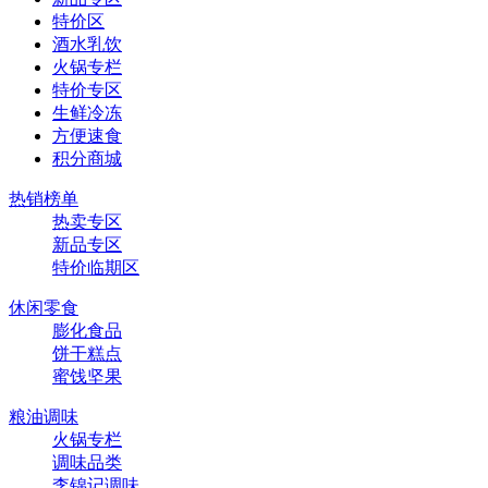
特价区
酒水乳饮
火锅专栏
特价专区
生鲜冷冻
方便速食
积分商城
热销榜单
热卖专区
新品专区
特价临期区
休闲零食
膨化食品
饼干糕点
蜜饯坚果
粮油调味
火锅专栏
调味品类
李锦记调味