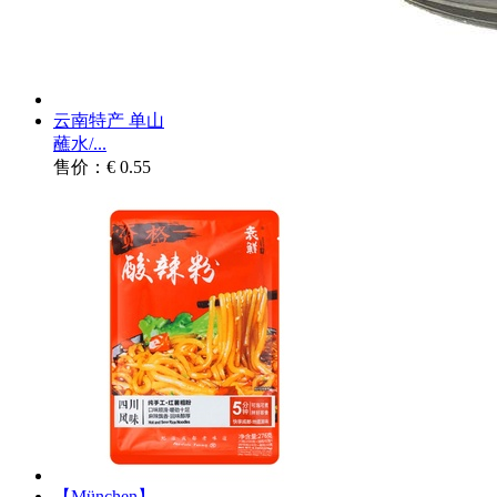
云南特产 单山
蘸水/...
售价：€ 0.55
【München】