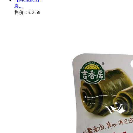
袁...
售价：€ 2.59