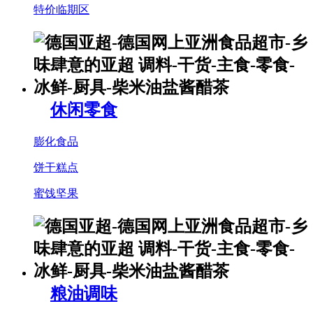
特价临期区
休闲零食
膨化食品
饼干糕点
蜜饯坚果
粮油调味