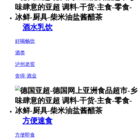
酒水乳饮
好喝畅饮
酒类
泸州老窖
舍得·酒业
方便速食
方便即食