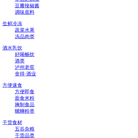
豆瓣辣椒酱
调味底料
生鲜冷冻
蔬菜水果
冻品肉类
酒水乳饮
好喝畅饮
酒类
泸州老窖
舍得·酒业
方便速食
方便即食
面食米粉
腌制食品
螺蛳粉类
干货食材
五谷杂粮
干货品类