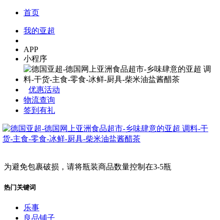
首页
我的亚超
APP
小程序
优惠活动
物流查询
签到有礼
为避免包裹破损，请将瓶装商品数量控制在3-5瓶
热门关键词
乐事
良品铺子