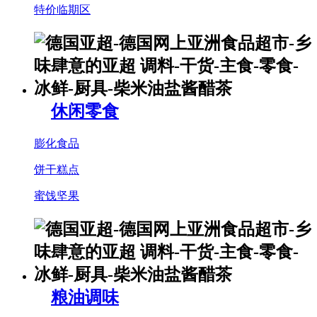
特价临期区
休闲零食
膨化食品
饼干糕点
蜜饯坚果
粮油调味