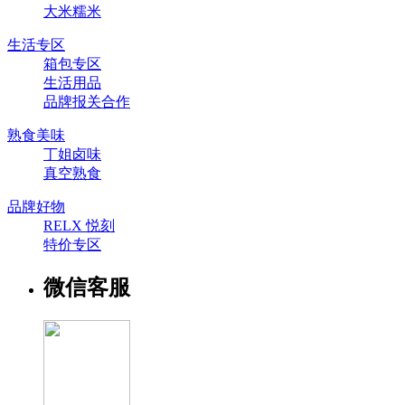
大米糯米
生活专区
箱包专区
生活用品
品牌报关合作
熟食美味
丁姐卤味
真空熟食
品牌好物
RELX 悦刻
特价专区
微信客服