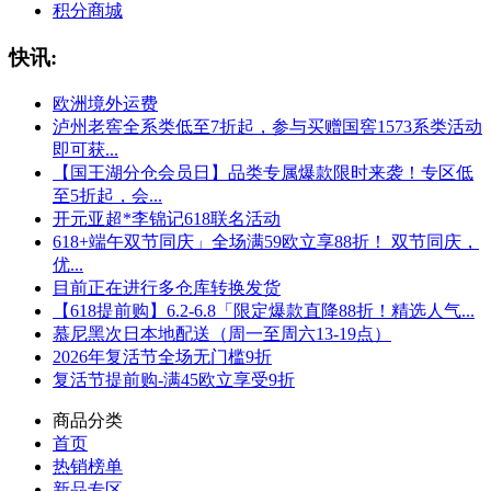
积分商城
快讯:
欧洲境外运费
泸州老窖全系类低至7折起，参与买赠国窖1573系类活动
即可获...
【国王湖分仓会员日】品类专属爆款限时来袭！专区低
至5折起，会...
开元亚超*李锦记618联名活动
618+端午双节同庆」全场满59欧立享88折！ 双节同庆，
优...
目前正在进行多仓库转换发货
【618提前购】6.2-6.8「限定爆款直降88折！精选人气...
慕尼黑次日本地配送（周一至周六13-19点）
2026年复活节全场无门槛9折
复活节提前购-满45欧立享受9折
商品分类
首页
热销榜单
新品专区