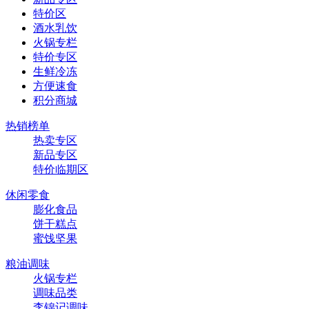
特价区
酒水乳饮
火锅专栏
特价专区
生鲜冷冻
方便速食
积分商城
热销榜单
热卖专区
新品专区
特价临期区
休闲零食
膨化食品
饼干糕点
蜜饯坚果
粮油调味
火锅专栏
调味品类
李锦记调味