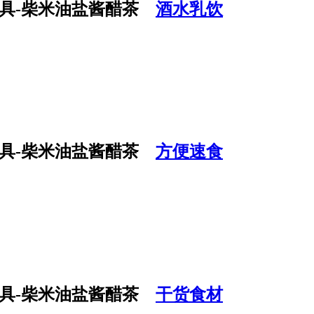
酒水乳饮
方便速食
干货食材