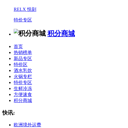
RELX 悦刻
特价专区
积分商城
首页
热销榜单
新品专区
特价区
酒水乳饮
火锅专栏
特价专区
生鲜冷冻
方便速食
积分商城
快讯:
欧洲境外运费