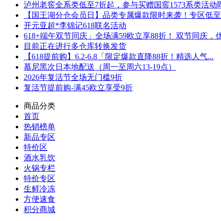
泸州老窖全系类低至7折起，参与买赠国窖1573系类活动即可
【国王湖分仓会员日】品类专属爆款限时来袭！专区低至5折
开元亚超*李锦记618联名活动
618+端午双节同庆」全场满59欧立享88折！ 双节同庆，优.
目前正在进行多仓库转换发货
【618提前购】6.2-6.8「限定爆款直降88折！精选人气...
慕尼黑次日本地配送（周一至周六13-19点）
2026年复活节全场无门槛9折
复活节提前购-满45欧立享受9折
商品分类
首页
热销榜单
新品专区
特价区
酒水乳饮
火锅专栏
特价专区
生鲜冷冻
方便速食
积分商城