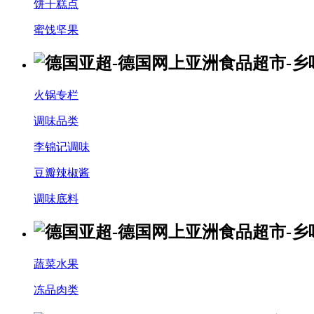
饼干糕点
蜜饯坚果
火锅专栏
调味品类
李锦记调味
豆瓣辣椒酱
调味底料
蔬菜水果
冻品肉类