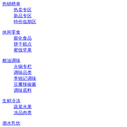
热销榜单
热卖专区
新品专区
特价临期区
休闲零食
膨化食品
饼干糕点
蜜饯坚果
粮油调味
火锅专栏
调味品类
李锦记调味
豆瓣辣椒酱
调味底料
生鲜冷冻
蔬菜水果
冻品肉类
酒水乳饮