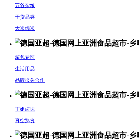
五谷杂粮
干货品类
大米糯米
箱包专区
生活用品
品牌报关合作
丁姐卤味
真空熟食