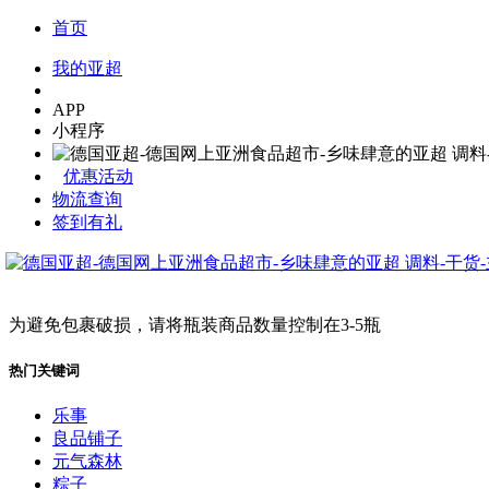
首页
我的亚超
APP
小程序
优惠活动
物流查询
签到有礼
为避免包裹破损，请将瓶装商品数量控制在3-5瓶
热门关键词
乐事
良品铺子
元气森林
粽子