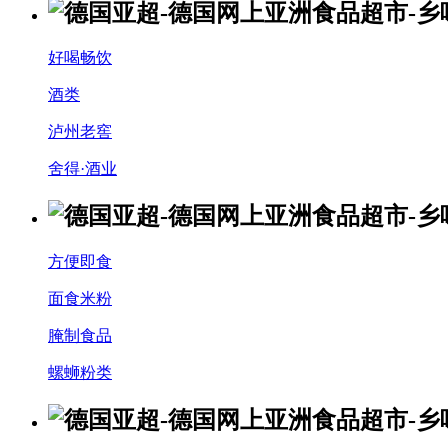
好喝畅饮
酒类
泸州老窖
舍得·酒业
方便即食
面食米粉
腌制食品
螺蛳粉类