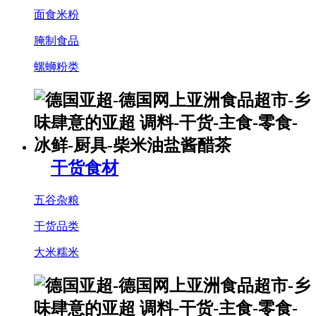
面食米粉
腌制食品
螺蛳粉类
干货食材
五谷杂粮
干货品类
大米糯米