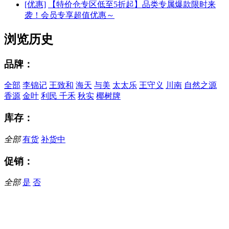
[优惠]
【特价仓专区低至5折起】品类专属爆款限时来
袭！会员专享超值优惠～
浏览历史
品牌：
全部
李锦记
王致和
海天
与美
太太乐
王守义
川南
自然之源
香源
金叶
利民
千禾
秋实
椰树牌
库存：
全部
有货
补货中
促销：
全部
是
否