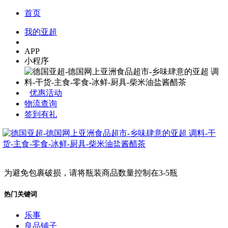
首页
我的亚超
APP
小程序
优惠活动
物流查询
签到有礼
为避免包裹破损，请将瓶装商品数量控制在3-5瓶
热门关键词
乐事
良品铺子