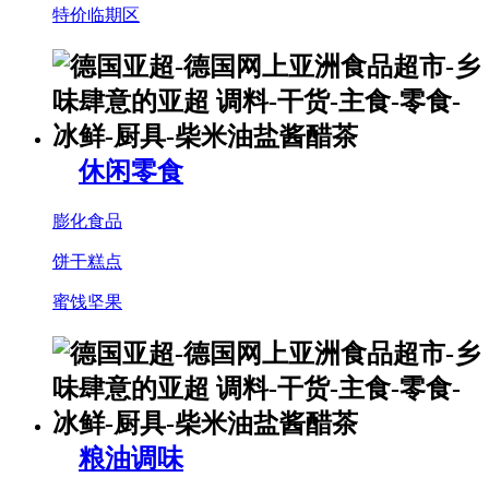
特价临期区
休闲零食
膨化食品
饼干糕点
蜜饯坚果
粮油调味