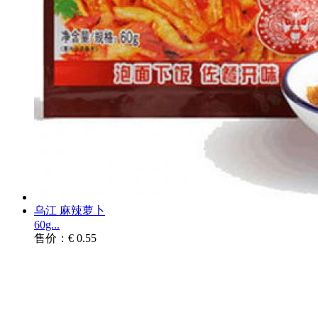
乌江 麻辣萝卜
60g...
售价：€ 0.55