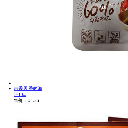
吉香居 香卤海
带10...
售价：€ 1.26