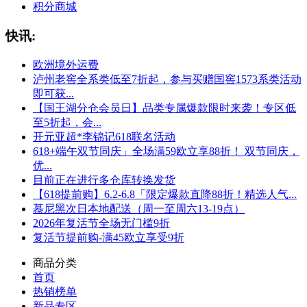
积分商城
快讯:
欧洲境外运费
泸州老窖全系类低至7折起，参与买赠国窖1573系类活动
即可获...
【国王湖分仓会员日】品类专属爆款限时来袭！专区低
至5折起，会...
开元亚超*李锦记618联名活动
618+端午双节同庆」全场满59欧立享88折！ 双节同庆，
优...
目前正在进行多仓库转换发货
【618提前购】6.2-6.8「限定爆款直降88折！精选人气...
慕尼黑次日本地配送（周一至周六13-19点）
2026年复活节全场无门槛9折
复活节提前购-满45欧立享受9折
商品分类
首页
热销榜单
新品专区