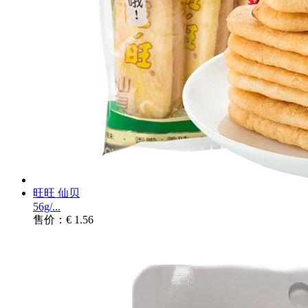
旺旺 仙贝
56g/...
售价：€ 1.56