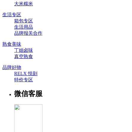
大米糯米
生活专区
箱包专区
生活用品
品牌报关合作
熟食美味
丁姐卤味
真空熟食
品牌好物
RELX 悦刻
特价专区
微信客服