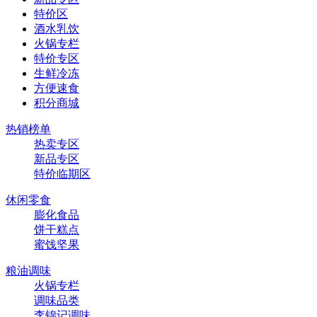
特价区
酒水乳饮
火锅专栏
特价专区
生鲜冷冻
方便速食
积分商城
热销榜单
热卖专区
新品专区
特价临期区
休闲零食
膨化食品
饼干糕点
蜜饯坚果
粮油调味
火锅专栏
调味品类
李锦记调味