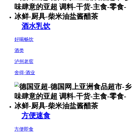
酒水乳饮
好喝畅饮
酒类
泸州老窖
舍得·酒业
方便速食
方便即食