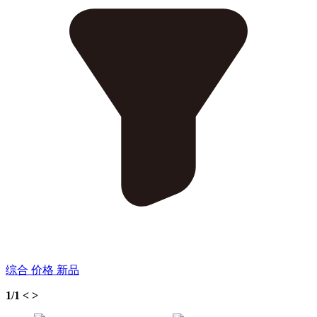
综合
价格
新品
1/1
<
>