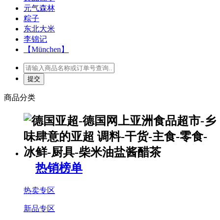
元气森林
粽子
东北大米
李锦记
【München】
商品分类
热销榜单
热卖专区
新品专区