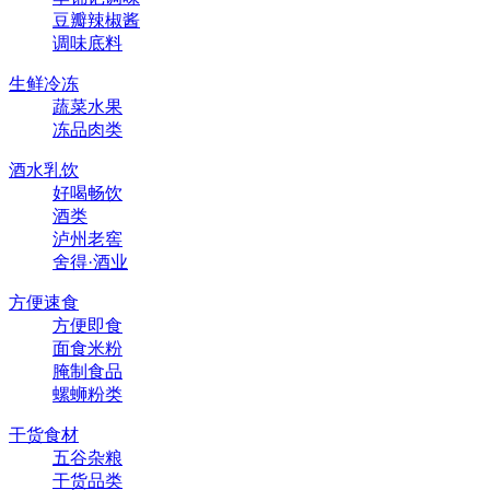
豆瓣辣椒酱
调味底料
生鲜冷冻
蔬菜水果
冻品肉类
酒水乳饮
好喝畅饮
酒类
泸州老窖
舍得·酒业
方便速食
方便即食
面食米粉
腌制食品
螺蛳粉类
干货食材
五谷杂粮
干货品类