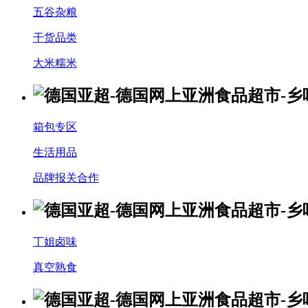
五谷杂粮
干货品类
大米糯米
箱包专区
生活用品
品牌报关合作
丁姐卤味
真空熟食