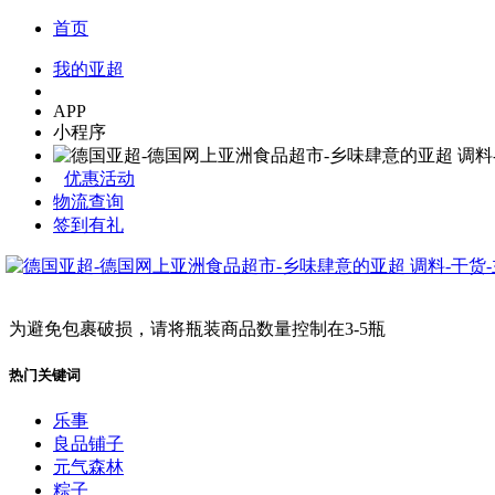
首页
我的亚超
APP
小程序
优惠活动
物流查询
签到有礼
为避免包裹破损，请将瓶装商品数量控制在3-5瓶
热门关键词
乐事
良品铺子
元气森林
粽子