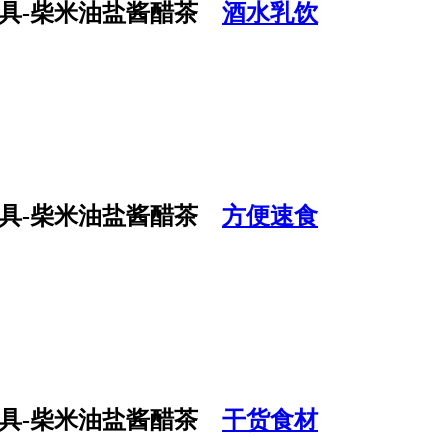
酒水乳饮
方便速食
干货食材