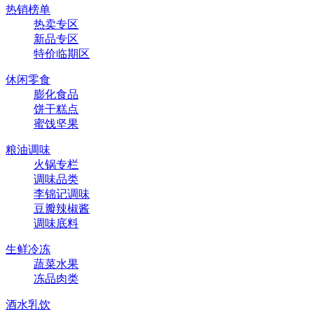
热销榜单
热卖专区
新品专区
特价临期区
休闲零食
膨化食品
饼干糕点
蜜饯坚果
粮油调味
火锅专栏
调味品类
李锦记调味
豆瓣辣椒酱
调味底料
生鲜冷冻
蔬菜水果
冻品肉类
酒水乳饮