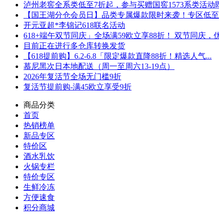
泸州老窖全系类低至7折起，参与买赠国窖1573系类活动即可
【国王湖分仓会员日】品类专属爆款限时来袭！专区低至5折
开元亚超*李锦记618联名活动
618+端午双节同庆」全场满59欧立享88折！ 双节同庆，优.
目前正在进行多仓库转换发货
【618提前购】6.2-6.8「限定爆款直降88折！精选人气...
慕尼黑次日本地配送（周一至周六13-19点）
2026年复活节全场无门槛9折
复活节提前购-满45欧立享受9折
商品分类
首页
热销榜单
新品专区
特价区
酒水乳饮
火锅专栏
特价专区
生鲜冷冻
方便速食
积分商城