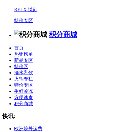
RELX 悦刻
特价专区
积分商城
首页
热销榜单
新品专区
特价区
酒水乳饮
火锅专栏
特价专区
生鲜冷冻
方便速食
积分商城
快讯:
欧洲境外运费