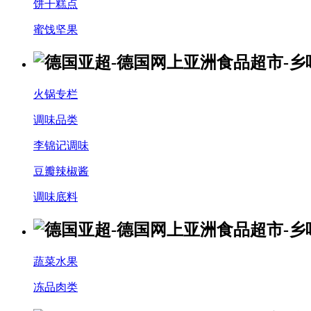
饼干糕点
蜜饯坚果
火锅专栏
调味品类
李锦记调味
豆瓣辣椒酱
调味底料
蔬菜水果
冻品肉类