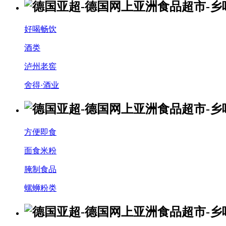
好喝畅饮
酒类
泸州老窖
舍得·酒业
方便即食
面食米粉
腌制食品
螺蛳粉类