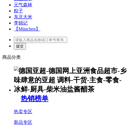
元气森林
粽子
东北大米
李锦记
【München】
商品分类
热销榜单
热卖专区
新品专区