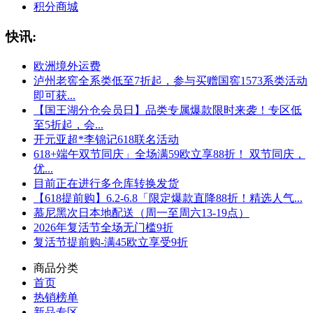
积分商城
快讯:
欧洲境外运费
泸州老窖全系类低至7折起，参与买赠国窖1573系类活动
即可获...
【国王湖分仓会员日】品类专属爆款限时来袭！专区低
至5折起，会...
开元亚超*李锦记618联名活动
618+端午双节同庆」全场满59欧立享88折！ 双节同庆，
优...
目前正在进行多仓库转换发货
【618提前购】6.2-6.8「限定爆款直降88折！精选人气...
慕尼黑次日本地配送（周一至周六13-19点）
2026年复活节全场无门槛9折
复活节提前购-满45欧立享受9折
商品分类
首页
热销榜单
新品专区