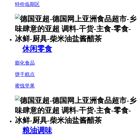
特价临期区
休闲零食
膨化食品
饼干糕点
蜜饯坚果
粮油调味