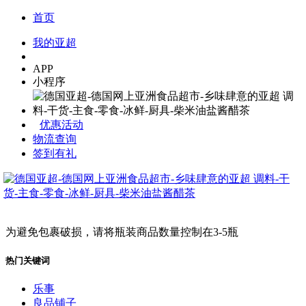
首页
我的亚超
APP
小程序
优惠活动
物流查询
签到有礼
为避免包裹破损，请将瓶装商品数量控制在3-5瓶
热门关键词
乐事
良品铺子