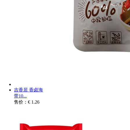
吉香居 香卤海
带10...
售价：€ 1.26