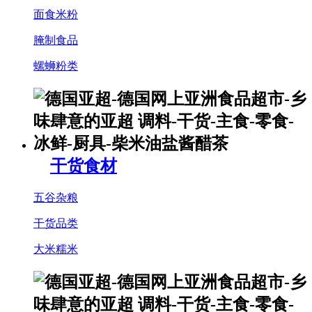
面食米粉
腌制食品
螺蛳粉类
干货食材
五谷杂粮
干货品类
大米糯米