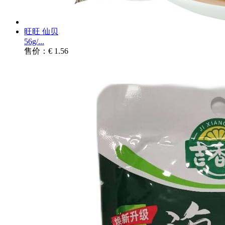
旺旺 仙贝
56g/...
售价：€ 1.56