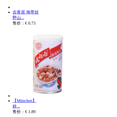
吉香居 海带丝
野山...
售价：€ 0.73
【München】
娃...
售价：€ 1.89