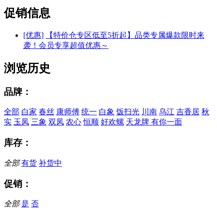
促销信息
[优惠]
【特价仓专区低至5折起】品类专属爆款限时来
袭！会员专享超值优惠～
浏览历史
品牌：
全部
白家
春丝
康师傅
统一
白象
饭扫光
川南
乌江
吉香居
秋
实
玉凤
三象
双凤
农心
恒顺
好欢螺
天龙牌
有你一面
库存：
全部
有货
补货中
促销：
全部
是
否