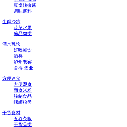
豆瓣辣椒酱
调味底料
生鲜冷冻
蔬菜水果
冻品肉类
酒水乳饮
好喝畅饮
酒类
泸州老窖
舍得·酒业
方便速食
方便即食
面食米粉
腌制食品
螺蛳粉类
干货食材
五谷杂粮
干货品类