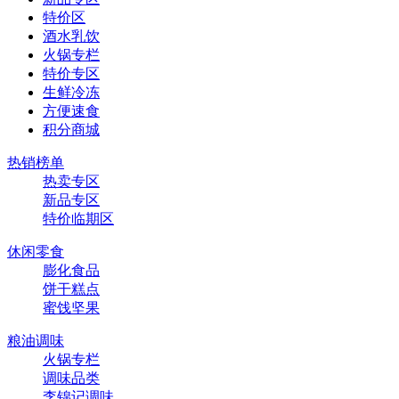
特价区
酒水乳饮
火锅专栏
特价专区
生鲜冷冻
方便速食
积分商城
热销榜单
热卖专区
新品专区
特价临期区
休闲零食
膨化食品
饼干糕点
蜜饯坚果
粮油调味
火锅专栏
调味品类
李锦记调味