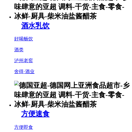
酒水乳饮
好喝畅饮
酒类
泸州老窖
舍得·酒业
方便速食
方便即食