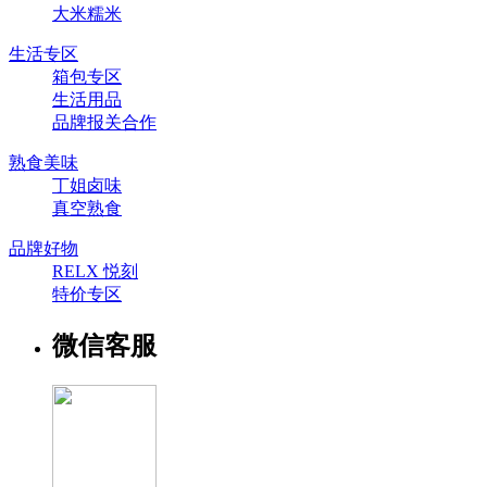
大米糯米
生活专区
箱包专区
生活用品
品牌报关合作
熟食美味
丁姐卤味
真空熟食
品牌好物
RELX 悦刻
特价专区
微信客服