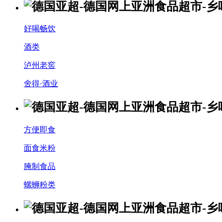
好喝畅饮
酒类
泸州老窖
舍得·酒业
方便即食
面食米粉
腌制食品
螺蛳粉类