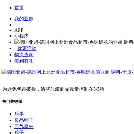
首页
我的亚超
APP
小程序
优惠活动
物流查询
签到有礼
为避免包裹破损，请将瓶装商品数量控制在3-5瓶
热门关键词
乐事
良品铺子
元气森林
粽子