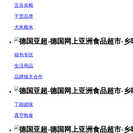
五谷杂粮
干货品类
大米糯米
箱包专区
生活用品
品牌报关合作
丁姐卤味
真空熟食