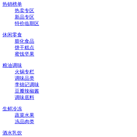
热销榜单
热卖专区
新品专区
特价临期区
休闲零食
膨化食品
饼干糕点
蜜饯坚果
粮油调味
火锅专栏
调味品类
李锦记调味
豆瓣辣椒酱
调味底料
生鲜冷冻
蔬菜水果
冻品肉类
酒水乳饮