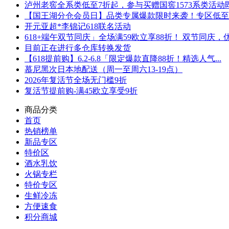
泸州老窖全系类低至7折起，参与买赠国窖1573系类活动即可
【国王湖分仓会员日】品类专属爆款限时来袭！专区低至5折
开元亚超*李锦记618联名活动
618+端午双节同庆」全场满59欧立享88折！ 双节同庆，优.
目前正在进行多仓库转换发货
【618提前购】6.2-6.8「限定爆款直降88折！精选人气...
慕尼黑次日本地配送（周一至周六13-19点）
2026年复活节全场无门槛9折
复活节提前购-满45欧立享受9折
商品分类
首页
热销榜单
新品专区
特价区
酒水乳饮
火锅专栏
特价专区
生鲜冷冻
方便速食
积分商城