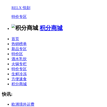
RELX 悦刻
特价专区
积分商城
首页
热销榜单
新品专区
特价区
酒水乳饮
火锅专栏
特价专区
生鲜冷冻
方便速食
积分商城
快讯:
欧洲境外运费