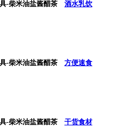
酒水乳饮
方便速食
干货食材