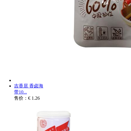
吉香居 香卤海
带10...
售价：€ 1.26