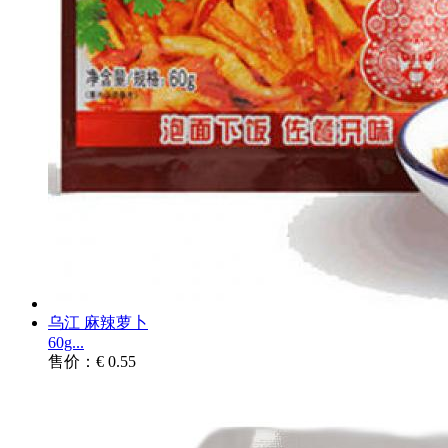
乌江 麻辣萝卜
60g...
售价：€ 0.55