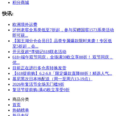
积分商城
快讯:
欧洲境外运费
泸州老窖全系类低至7折起，参与买赠国窖1573系类活动
即可获...
【国王湖分仓会员日】品类专属爆款限时来袭！专区低
至5折起，会...
开元亚超*李锦记618联名活动
618+端午双节同庆」全场满59欧立享88折！ 双节同庆，
优...
目前正在进行多仓库转换发货
【618提前购】6.2-6.8「限定爆款直降88折！精选人气...
慕尼黑次日本地配送（周一至周六13-19点）
2026年复活节全场无门槛9折
复活节提前购-满45欧立享受9折
商品分类
首页
热销榜单
新品专区