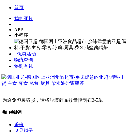
首页
我的亚超
APP
小程序
优惠活动
物流查询
签到有礼
为避免包裹破损，请将瓶装商品数量控制在3-5瓶
热门关键词
乐事
良品铺子