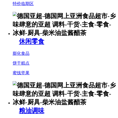
特价临期区
休闲零食
膨化食品
饼干糕点
蜜饯坚果
粮油调味