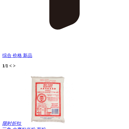
综合
价格
新品
1/1
<
>
限时折扣