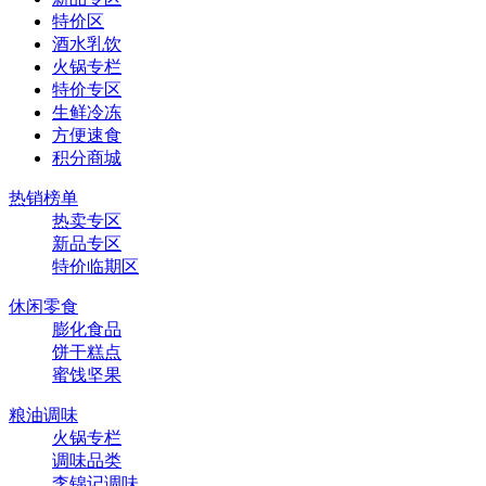
特价区
酒水乳饮
火锅专栏
特价专区
生鲜冷冻
方便速食
积分商城
热销榜单
热卖专区
新品专区
特价临期区
休闲零食
膨化食品
饼干糕点
蜜饯坚果
粮油调味
火锅专栏
调味品类
李锦记调味