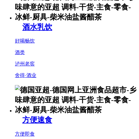
酒水乳饮
好喝畅饮
酒类
泸州老窖
舍得·酒业
方便速食
方便即食