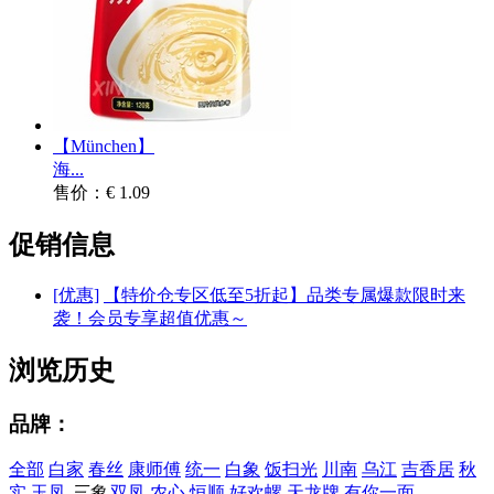
【München】
海...
售价：€ 1.09
促销信息
[优惠]
【特价仓专区低至5折起】品类专属爆款限时来
袭！会员专享超值优惠～
浏览历史
品牌：
全部
白家
春丝
康师傅
统一
白象
饭扫光
川南
乌江
吉香居
秋
实
玉凤
三象
双凤
农心
恒顺
好欢螺
天龙牌
有你一面