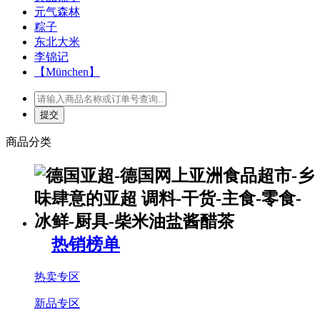
元气森林
粽子
东北大米
李锦记
【München】
商品分类
热销榜单
热卖专区
新品专区